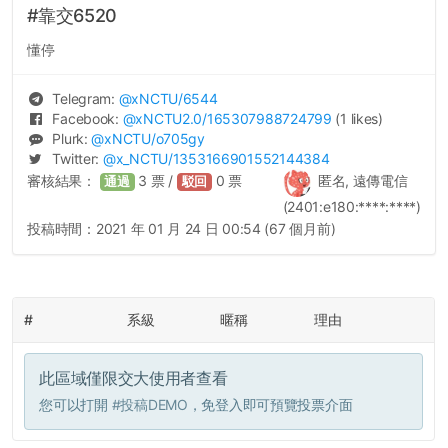
#靠交6520
懂停
Telegram:
@
xNCTU
/6544
Facebook:
@
xNCTU2.0
/165307988724799
(1 likes)
Plurk:
@
xNCTU
/o705gy
Twitter:
@
x_NCTU
/1353166901552144384
審核結果：
3
票 /
0
票
匿名, 遠傳電信
通過
駁回
(2401:e180:****:****)
投稿時間：
2021 年 01 月 24 日 00:54 (67 個月前)
#
系級
暱稱
理由
此區域僅限交大使用者查看
您可以打開
#投稿DEMO
，免登入即可預覽投票介面