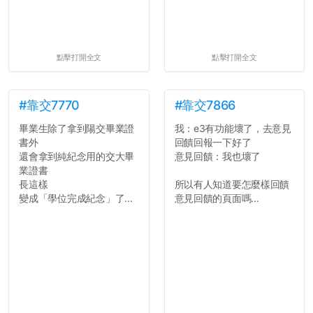
點擊打開全文
點擊打開全文
#靠交7770
#靠交7866
畢業生除了拿到陽交畢業證
我：e3有功能壞了，去意見
書外
回饋回報一下好了
還會拿到純紀念用的交大畢
意見回饋：我也壞了
業證書
長這樣
所以有人知道要怎麼樣回饋
變成「學位完成紀念」了...
意見回饋的頁面嗎...