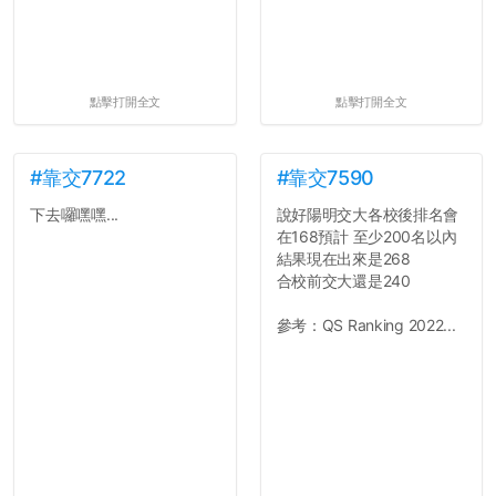
點擊打開全文
點擊打開全文
#靠交7722
#靠交7590
下去囉嘿嘿...
說好陽明交大各校後排名會
在168預計 至少200名以內
結果現在出來是268
合校前交大還是240
參考：QS Ranking 2022...