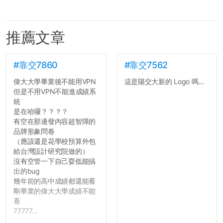
推薦文章
#靠交7860
#靠交7562
偉大大學畢業後不能用VPN
這是陽交大新的 Logo 嗎...
但是不用VPN不能進成績系
統
是在哈囉？？？？
有空在那邊發內容超智障的
品牌形象問卷
（應該還是花學校預算外包
給台灣設計研究院做的）
沒有空管一下自己耍低能搞
出的bug
幾年前的高中成績都還能看
剛畢業的偉大大學成績不能
看
77777...