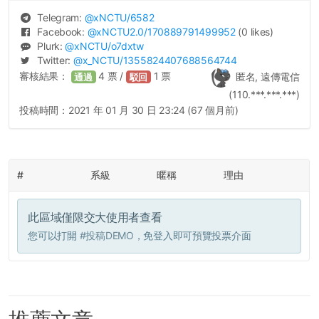
Telegram:
@
xNCTU
/6582
Facebook:
@
xNCTU2.0
/170889791499952
(0 likes)
Plurk:
@
xNCTU
/o7dxtw
Twitter:
@
x_NCTU
/1355824407688564744
審核結果：
4
票 /
1
票
匿名, 遠傳電信
通過
駁回
(110.***.***.***)
投稿時間：
2021 年 01 月 30 日 23:24 (67 個月前)
#
系級
暱稱
理由
此區域僅限交大使用者查看
您可以打開
#投稿DEMO
，免登入即可預覽投票介面