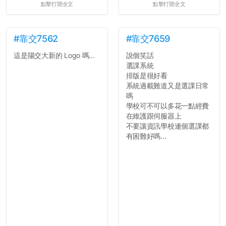
點擊打開全文
點擊打開全文
#靠交7562
#靠交7659
這是陽交大新的 Logo 嗎...
說個笑話
選課系統
排版是很好看
系統過載難道又是選課日常
嗎
學校可不可以多花一點經費
在維護跟伺服器上
不要讓資訊學校連個選課都
有困難好嗎...