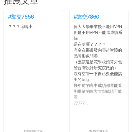
推薦文章
#靠交7556
#靠交7860
？？？這啥小...
偉大大學畢業後不能用VPN
但是不用VPN不能進成績系
統
是在哈囉？？？？
有空在那邊發內容超智障的
品牌形象問卷
（應該還是花學校預算外包
給台灣設計研究院做的）
沒有空管一下自己耍低能搞
出的bug
幾年前的高中成績都還能看
剛畢業的偉大大學成績不能
看
77777...
點擊打開全文
點擊打開全文