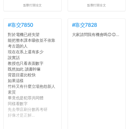
點擊打開全文
點擊打開全文
#靠交7850
#靠交7828
對於電機已經失望
大家請問我有機會嗎😊😊...
能把整本課本吸收並不依靠
考古題的人
現在在系上還有多少
說實話
教授也只看表面數字
既然如此 讀書幹嘛
背題目還比較快
如果這樣
竹科又有什麼立場抱怨新人
素質
畢竟也是犯罪共同體
同樣看數字
先去學店刷分數再考研
好像才是正解...