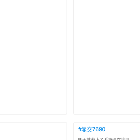
#靠交7690
明天就截止了系統現在搞鬼