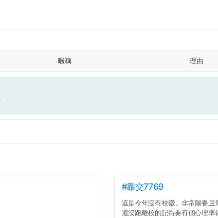
暱稱
理由
面
#靠交7769
這是今年沒有校徽、非常陽春且
還沒跑離校的記得要有個心理準備.