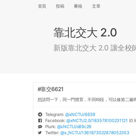
首頁
投稿
審核
文章
靠北交大 2.0
新版靠北交大 2.0 讓
#靠交6621
想請問一下，同一門體育，不同時段，可以修第二遍
Telegram:
@
xNCTU
/6639
Facebook:
@
xNCTU2.0
/183578100231121
(0 l
Plurk:
@
xNCTU
/o89c29
Twitter:
@
x_NCTU
/1361873022878052353