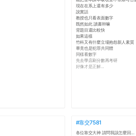
現在在系上還有多少
說實話
教授也只看表面數字
既然如此 讀書幹嘛
背題目還比較快
如果這樣
竹科又有什麼立場抱怨新人素質
畢竟也是犯罪共同體
同樣看數字
先去學店刷分數再考研
好像才是正解...
#靠交7581
各位靠交大神 請問我該怎麼回...