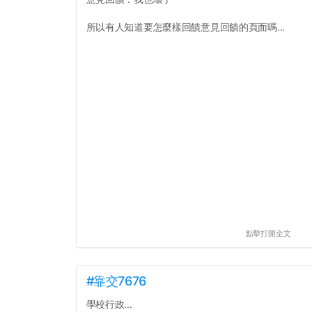
所以有人知道要怎麼樣回饋意見回饋的頁面嗎...
點擊打開全文
#靠交7676
學校行政...