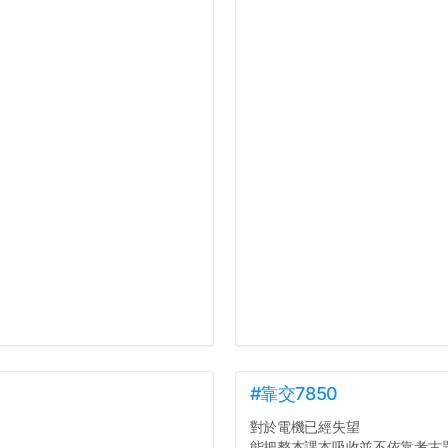
#靠交7850
對於電機已經失望
能把整本課本吸收並不依靠考古