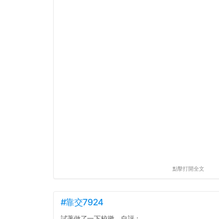
點擊打開全文
#靠交7924
試著做了一下校徽，自評：