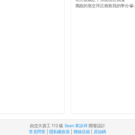
萬能的靠交拜託救救我的學分😭..
由交大資工 112 級
Sean 韋詠祥
開發設計
常見問答
|
隱私權政策
|
聯絡信箱
|
原始碼