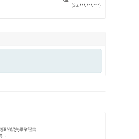
(36.***.***.***)
簡陋的陽交畢業證書
..