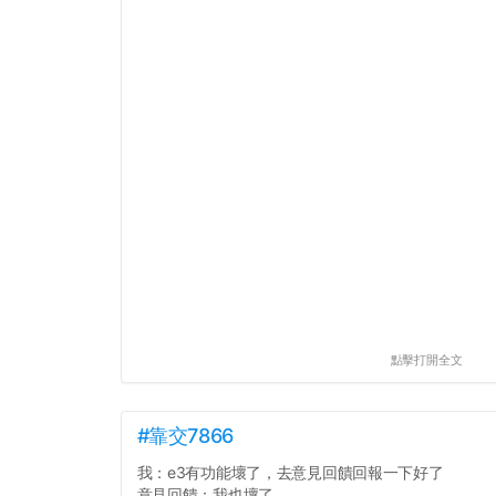
點擊打開全文
#靠交7866
我：e3有功能壞了，去意見回饋回報一下好了
意見回饋：我也壞了