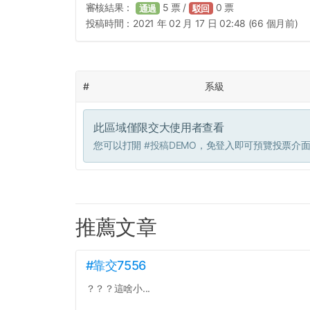
審核結果：
5
票 /
0
票
通過
駁回
投稿時間：
2021 年 02 月 17 日 02:48 (66 個月前)
#
系級
此區域僅限交大使用者查看
您可以打開
#投稿DEMO
，免登入即可預覽投票介
推薦文章
#靠交7556
？？？這啥小...