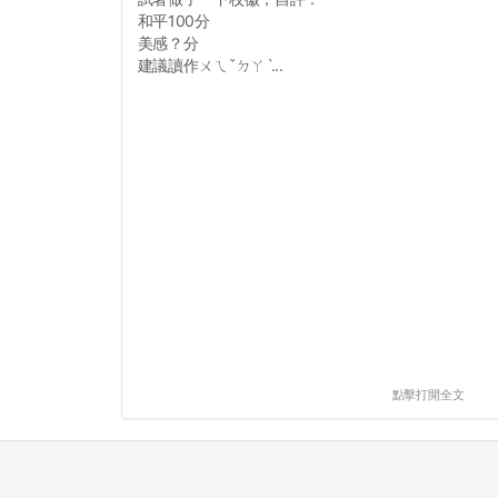
和平100分
美感？分
建議讀作ㄨㄟˇㄉㄚˋ...
點擊打開全文