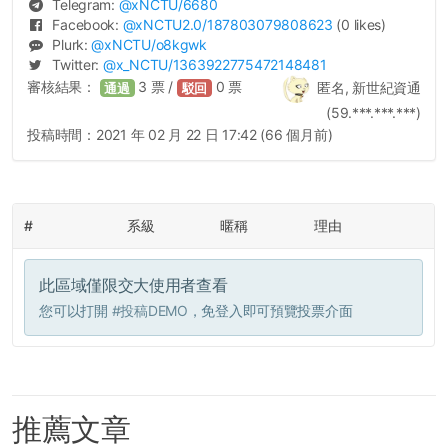
Telegram:
@
xNCTU
/6680
Facebook:
@
xNCTU2.0
/187803079808623
(0 likes)
Plurk:
@
xNCTU
/o8kgwk
Twitter:
@
x_NCTU
/1363922775472148481
審核結果：
3
票 /
0
票
匿名, 新世紀資通
通過
駁回
(59.***.***.***)
投稿時間：
2021 年 02 月 22 日 17:42 (66 個月前)
#
系級
暱稱
理由
此區域僅限交大使用者查看
您可以打開
#投稿DEMO
，免登入即可預覽投票介面
推薦文章