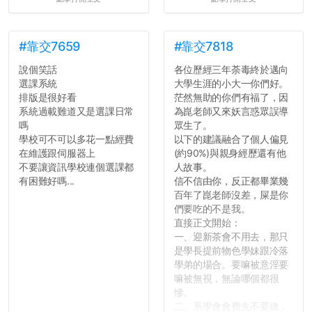
#靠交7659
#靠交7818
說個笑話
各位歷經三年荼毒終於邁向
選課系統
大學生涯的小大一你們好。
排版是很好看
茫然無助的你們有福了，因
系統過載難道又是選課日常
為崑老師又來妖言惑眾誤導
嗎
眾生了。
學校可不可以多花一點經費
以下的建議融合了個人偏見
在維護跟伺服器上
(約90%)與親身經歷還有他
不要讓資訊學校連個選課都
人故事。
有困難好嗎...
信不信由你，反正都畢業幾
百年了崑老師沒差，屎是你
們要吃的不是我。
直接正文開始：
一、迎新茶會不用去，那只
是學長提前物色學妹跟冷落
學弟的場合。要嘛被意淫要
嘛被無視，無論哪個都很
慘。
二、系學會會費先不要繳，