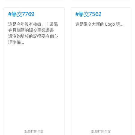
#靠交7769
#靠交7562
這是今年沒有校徽、非常陽
這是陽交大新的 Logo 嗎...
春且簡陋的陽交畢業證書
還沒跑離校的記得要有個心
理準備...
點擊打開全文
點擊打開全文