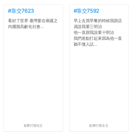
#靠交7623
#靠交7592
看好了世界 臺灣要在兩週之
早上去買早餐的時候我跟店
內擺脫高齡化社會...
員說我要三明治
他一直跟我說要十明治
我們差點打起來因為他一直
聽不懂人話...
點擊打開全文
點擊打開全文