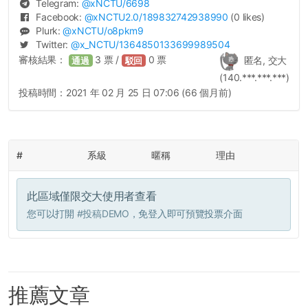
Telegram:
@
xNCTU
/6698
Facebook:
@
xNCTU2.0
/189832742938990
(0 likes)
Plurk:
@
xNCTU
/o8pkm9
Twitter:
@
x_NCTU
/1364850133699989504
審核結果：
3
票 /
0
票
匿名, 交大
通過
駁回
(140.***.***.***)
投稿時間：
2021 年 02 月 25 日 07:06 (66 個月前)
#
系級
暱稱
理由
此區域僅限交大使用者查看
您可以打開
#投稿DEMO
，免登入即可預覽投票介面
推薦文章