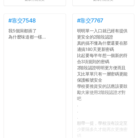
#靠交7548
#靠交7767
我5個洞都插了
明明單一入口就已經有提供
為什麼味道都一樣...
更安全的2階段認證
真的搞不懂為什麼還要在那
邊搞180天更新密碼
比起要每半年想一個新的符
合3項規則的密碼
2階段認證明明更方便而且
又比單單只有一層密碼更能
保護帳號安全
學校要推資安的話應該要鼓
勵大家使用2階段認證才對
吧
.
.
.
順帶一提，學校沒有設定至
少要隔多久才能再次更換密
碼