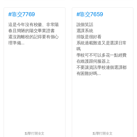
#靠交7769
#靠交7659
這是今年沒有校徽、非常陽
說個笑話
春且簡陋的陽交畢業證書
選課系統
還沒跑離校的記得要有個心
排版是很好看
理準備...
系統過載難道又是選課日常
嗎
學校可不可以多花一點經費
在維護跟伺服器上
不要讓資訊學校連個選課都
有困難好嗎...
點擊打開全文
點擊打開全文