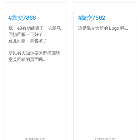
#靠交7866
#靠交7562
我：e3有功能壞了，去意見
這是陽交大新的 Logo 嗎...
回饋回報一下好了
意見回饋：我也壞了
所以有人知道要怎麼樣回饋
意見回饋的頁面嗎...
點擊打開全文
點擊打開全文