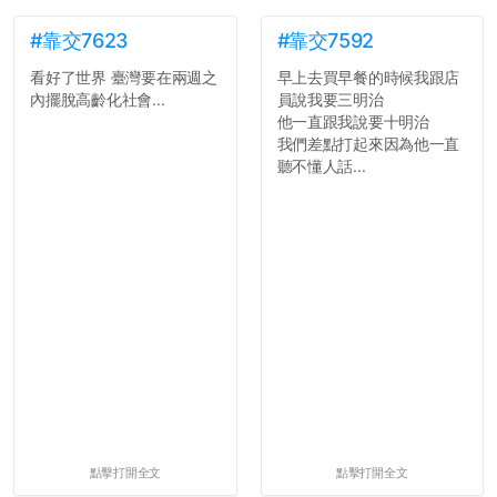
#靠交7623
#靠交7592
看好了世界 臺灣要在兩週之
早上去買早餐的時候我跟店
內擺脫高齡化社會...
員說我要三明治
他一直跟我說要十明治
我們差點打起來因為他一直
聽不懂人話...
點擊打開全文
點擊打開全文