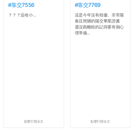
#靠交7556
#靠交7769
？？？這啥小...
這是今年沒有校徽、非常陽
春且簡陋的陽交畢業證書
還沒跑離校的記得要有個心
理準備...
點擊打開全文
點擊打開全文