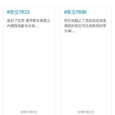
#靠交7623
#靠交7690
看好了世界 臺灣要在兩週之
明天就截止了系統現在搞鬼
內擺脫高齡化社會...
萬能的靠交拜託救救我的學
分😭...
點擊打開全文
點擊打開全文