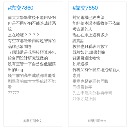
#靠交7860
#靠交7850
偉大大學畢業後不能用VPN
對於電機已經失望
但是不用VPN不能進成績系
能把整本課本吸收並不依靠
統
考古題的人
是在哈囉？？？？
現在在系上還有多少
有空在那邊發內容超智障的
說實話
品牌形象問卷
教授也只看表面數字
（應該還是花學校預算外包
既然如此 讀書幹嘛
給台灣設計研究院做的）
背題目還比較快
沒有空管一下自己耍低能搞
如果這樣
出的bug
竹科又有什麼立場抱怨新人
幾年前的高中成績都還能看
素質
剛畢業的偉大大學成績不能
畢竟也是犯罪共同體
看
同樣看數字
77777...
先去學店刷分數再考研
好像才是正解...
點擊打開全文
點擊打開全文