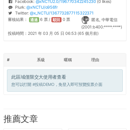
Facebook:
@
xNCTU2.0
/196770342245230
(0 likes)
Plurk:
@
xNCTU
/o956fr
Twitter:
@
x_NCTU
/1367732877115322371
審核結果：
6
票 /
0
票
匿名, 中華電信
通過
駁回
(2001:b400:****:****)
投稿時間：
2021 年 03 月 05 日 06:53 (65 個月前)
#
系級
暱稱
理由
此區域僅限交大使用者查看
您可以打開
#投稿DEMO
，免登入即可預覽投票介面
推薦文章