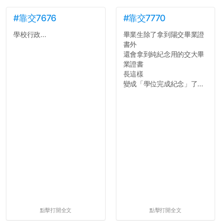
#靠交7676
#靠交7770
學校行政...
畢業生除了拿到陽交畢業證
書外
還會拿到純紀念用的交大畢
業證書
長這樣
變成「學位完成紀念」了...
點擊打開全文
點擊打開全文