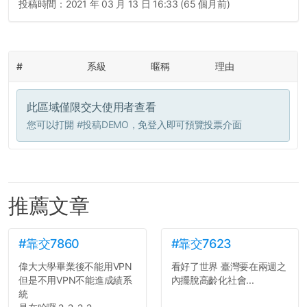
投稿時間：
2021 年 03 月 13 日 16:33 (65 個月前)
#
系級
暱稱
理由
此區域僅限交大使用者查看
您可以打開
#投稿DEMO
，免登入即可預覽投票介面
推薦文章
#靠交7860
#靠交7623
偉大大學畢業後不能用VPN
看好了世界 臺灣要在兩週之
但是不用VPN不能進成績系
內擺脫高齡化社會...
統