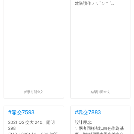
建議讀作ㄨㄟˇㄉㄚˋ...
點擊打開全文
點擊打開全文
#靠交7593
#靠交7883
2021 QS 交大 240、陽明
設計理念:
298
1. 兩者同樣都以白色作為基