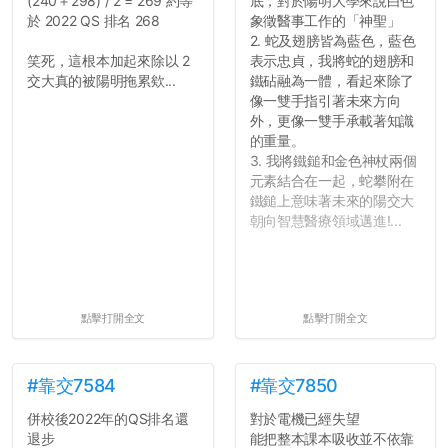
(240＋298) / 2 = 269 約等
底，對於陽明大學來說白色
於 2022 QS 排名 268
象徵醫事工作的「神聖」
2. 蛇及翅膀皆為藍色，藍色
笑死，這根本加起來除以 2
表示忠貞，我將蛇的翅膀和
交大真的被陽明拖累欸...
鐵砧融為一體，看起來除了
像一雙手指引著未來方向
外，更像一雙手承載著知識
的重量。
3. 我將鐵鎚和金色神杖兩個
元素結合在一起，蛇攀附在
鐵鎚上意味著未來的陽交大
朝向智慧醫療領域邁進!...
點擊打開全文
點擊打開全文
#靠交7584
#靠交7850
併校後2022年的QS排名還
對於電機已經失望
退步
能把整本課本吸收並不依靠