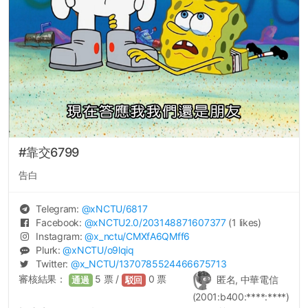
#靠交6799
告白
Telegram:
@
xNCTU
/6817
Facebook:
@
xNCTU2.0
/203148871607377
(1 likes)
Instagram:
@
x_nctu
/CMXfA6QMff6
Plurk:
@
xNCTU
/o9lqiq
Twitter:
@
x_NCTU
/1370785524466675713
審核結果：
5
票 /
0
票
匿名, 中華電信
通過
駁回
(2001:b400:****:****)