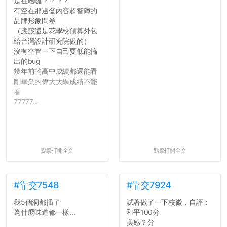
是在哈囉？？？？
有空在那邊發內容超智障的
品牌形象問卷
（應該還是花學校預算外包
給台灣設計研究院做的）
沒有空管一下自己耍低能搞
出的bug
幾年前的高中成績都還能看
剛畢業的偉大大學成績不能
看
77777...
點擊打開全文
點擊打開全文
#靠交7548
#靠交7924
我5個洞都插了
試著做了一下校徽，自評：
為什麼味道都一樣...
和平100分
美感？分