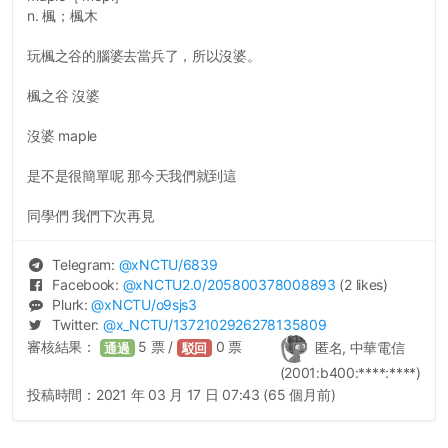
n. 楓；楓木
玩楓之谷的腦婆去當兵了，所以沒婆。
楓之谷 沒婆
沒婆 maple
是不是很簡單呢 那今天我們就到這
同學們 我們下次再見
Telegram:
@
xNCTU
/6839
Facebook:
@
xNCTU2.0
/205800378008893
(2 likes)
Plurk:
@
xNCTU
/o9sjs3
Twitter:
@
x_NCTU
/1372102926278135809
審核結果：
5
票 /
0
票
匿名, 中華電信
通過
駁回
(2001:b400:****:****)
投稿時間：
2021 年 03 月 17 日 07:43 (65 個月前)