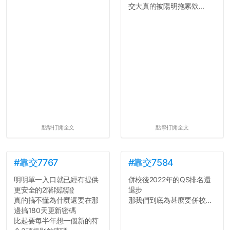
交大真的被陽明拖累欸...
點擊打開全文
點擊打開全文
#靠交7767
#靠交7584
明明單一入口就已經有提供
併校後2022年的QS排名還
更安全的2階段認證
退步
真的搞不懂為什麼還要在那
那我們到底為甚麼要併校...
邊搞180天更新密碼
比起要每半年想一個新的符