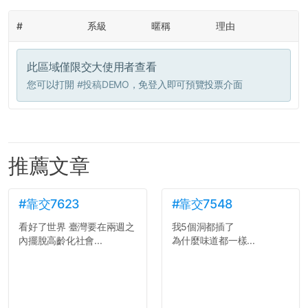
#
系級
暱稱
理由
此區域僅限交大使用者查看
您可以打開
#投稿DEMO
，免登入即可預覽投票介面
推薦文章
#靠交7623
#靠交7548
看好了世界 臺灣要在兩週之
我5個洞都插了
內擺脫高齡化社會...
為什麼味道都一樣...