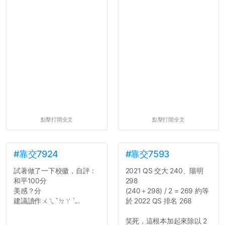
點擊打開全文
點擊打開全文
#靠交7924
#靠交7593
試著做了一下校徽，自評：
2021 QS 交大 240、陽明
和平100分
298
美感？分
(240＋298) / 2 = 269 約等
建議讀作ㄨㄟˇㄉㄚˋ...
於 2022 QS 排名 268
笑死，這根本加起來除以 2