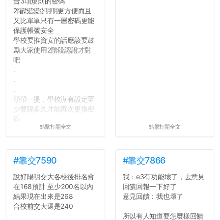
合3項規則的密碼
2階段認證明明更方便而且
又比單單只有一層密碼更能
保護帳號安全
學校要推資安的話應該要鼓
勵大家使用2階段認證才對
吧
.
.
.
順帶一提，學校沒有設定至
少要隔多久才能再次更換密
碼
點擊打開全文
點擊打開全文
所以只要重新設定4次密碼
就能夠改回原本的喔
剛剛試過是行得通的，這還
真是安全呢...
#靠交7590
#靠交7866
說好陽明交大各校後排名會
我：e3有功能壞了，去意見
在168預計 至少200名以內
回饋回報一下好了
結果現在出來是268
意見回饋：我也壞了
合校前交大還是240
所以有人知道要怎麼樣回饋