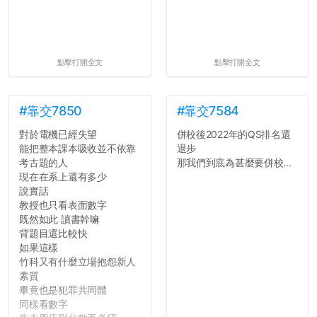
點擊打開全文
點擊打開全文
#靠交7850
#靠交7584
對於電機已經失望
併校後2022年的QS排名還
能把整本課本吸收並不依靠
退步
考古題的人
那我們到底為甚麼要併校...
現在在系上還有多少
說實話
教授也只看表面數字
既然如此 讀書幹嘛
背題目還比較快
如果這樣
竹科又有什麼立場抱怨新人
素質
畢竟也是犯罪共同體
同樣看數字