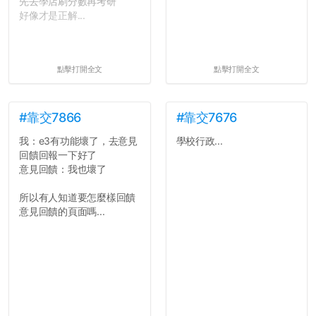
先去學店刷分數再考研
好像才是正解...
點擊打開全文
點擊打開全文
#靠交7866
#靠交7676
我：e3有功能壞了，去意見
學校行政...
回饋回報一下好了
意見回饋：我也壞了
所以有人知道要怎麼樣回饋
意見回饋的頁面嗎...