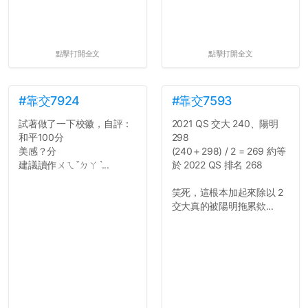
點擊打開全文
點擊打開全文
#靠交7924
#靠交7593
試著做了一下校徽，自評：
2021 QS 交大 240、陽明
和平100分
298
美感？分
(240＋298) / 2 = 269 約等
建議讀作ㄨㄟˇㄉㄚˋ...
於 2022 QS 排名 268
笑死，這根本加起來除以 2
交大真的被陽明拖累欸...