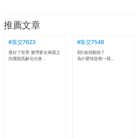
推薦文章
#靠交7623
#靠交7548
看好了世界 臺灣要在兩週之
我5個洞都插了
內擺脫高齡化社會...
為什麼味道都一樣...