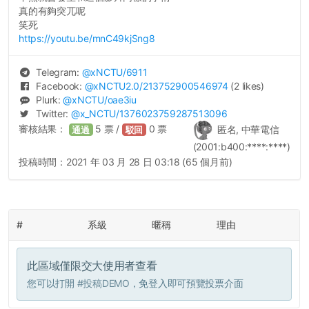
真的有夠突兀呢
笑死
https://youtu.be/mnC49kjSng8
Telegram:
@
xNCTU
/6911
Facebook:
@
xNCTU2.0
/213752900546974
(2 likes)
Plurk:
@
xNCTU
/oae3iu
Twitter:
@
x_NCTU
/1376023759287513096
審核結果：
5
票 /
0
票
匿名, 中華電信
通過
駁回
(2001:b400:****:****)
投稿時間：
2021 年 03 月 28 日 03:18 (65 個月前)
#
系級
暱稱
理由
此區域僅限交大使用者查看
您可以打開
#投稿DEMO
，免登入即可預覽投票介面