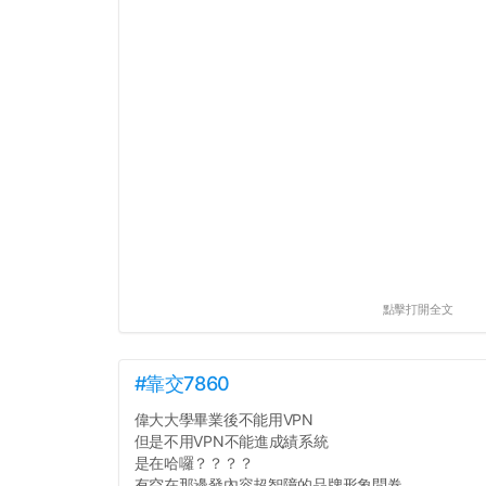
點擊打開全文
#靠交7860
偉大大學畢業後不能用VPN
但是不用VPN不能進成績系統
是在哈囉？？？？
有空在那邊發內容超智障的品牌形象問卷