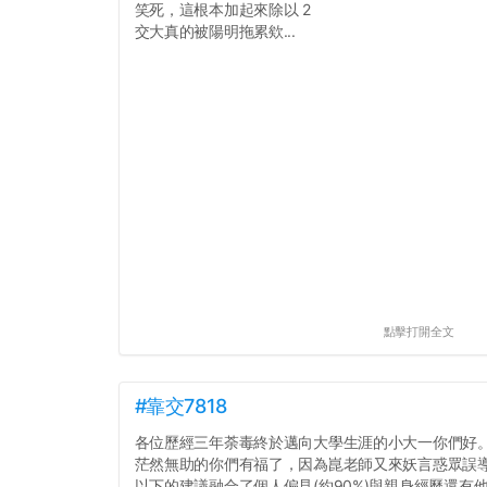
笑死，這根本加起來除以 2
交大真的被陽明拖累欸...
點擊打開全文
#靠交7818
各位歷經三年荼毒終於邁向大學生涯的小大一你們好
茫然無助的你們有福了，因為崑老師又來妖言惑眾誤
以下的建議融合了個人偏見(約90%)與親身經歷還有