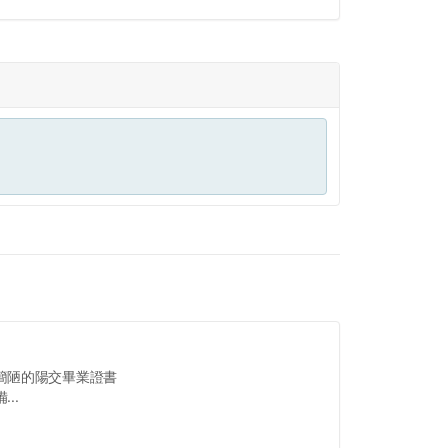
簡陋的陽交畢業證書
..