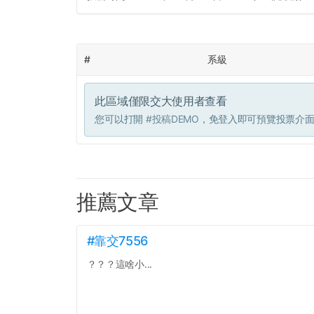
#
系級
此區域僅限交大使用者查看
您可以打開
#投稿DEMO
，免登入即可預覽投票介
推薦文章
#靠交7556
？？？這啥小...