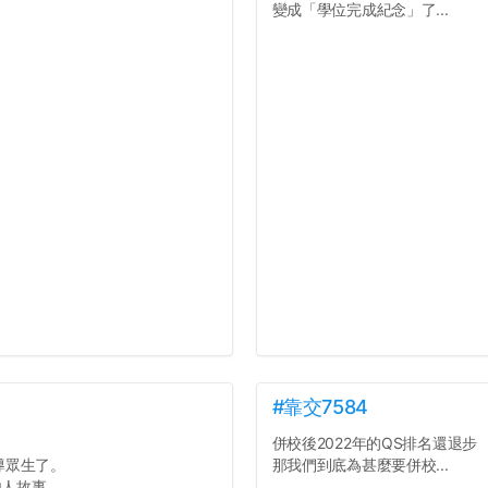
變成「學位完成紀念」了...
#靠交7584
。
併校後2022年的QS排名還退步
導眾生了。
那我們到底為甚麼要併校...
他人故事。