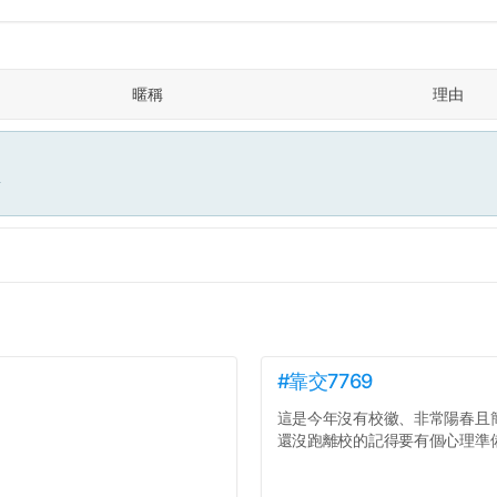
暱稱
理由
面
#靠交7769
這是今年沒有校徽、非常陽春且
還沒跑離校的記得要有個心理準備.