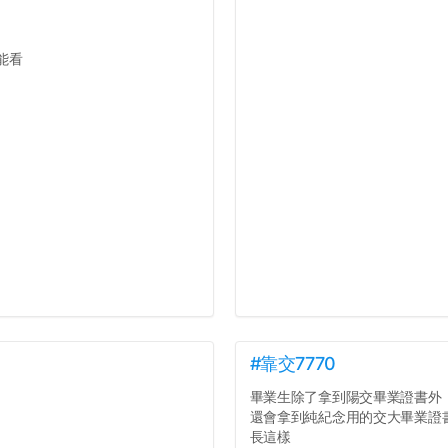
能看
#靠交7770
畢業生除了拿到陽交畢業證書外
還會拿到純紀念用的交大畢業證
長這樣