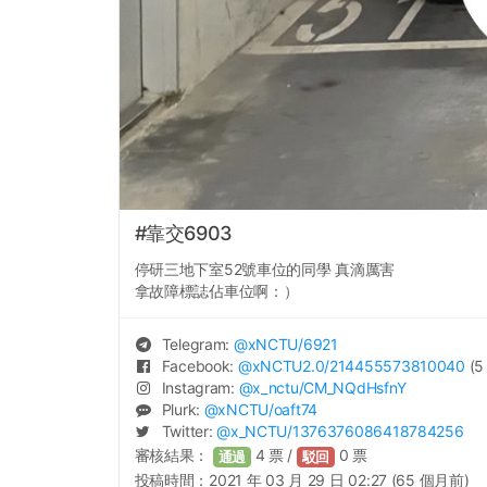
#靠交6903
停研三地下室52號車位的同學 真滴厲害
拿故障標誌佔車位啊：）
Telegram:
@
xNCTU
/6921
Facebook:
@
xNCTU2.0
/214455573810040
(5
Instagram:
@
x_nctu
/CM_NQdHsfnY
Plurk:
@
xNCTU
/oaft74
Twitter:
@
x_NCTU
/1376376086418784256
審核結果：
4
票 /
0
票
通過
駁回
投稿時間：
2021 年 03 月 29 日 02:27 (65 個月前)