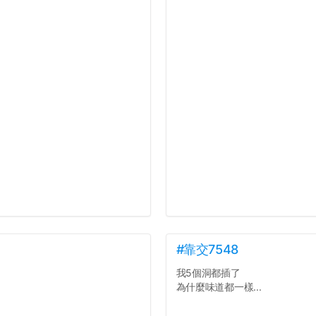
#靠交7548
我5個洞都插了
為什麼味道都一樣...