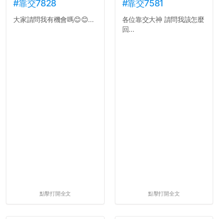
#靠交7828
#靠交7581
大家請問我有機會嗎😊😊...
各位靠交大神 請問我該怎麼
回...
點擊打開全文
點擊打開全文