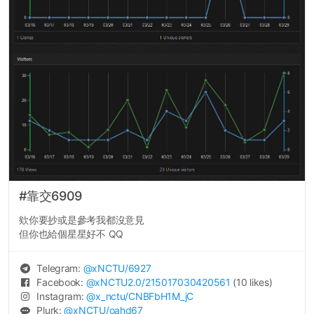
#靠交6909
欸你要抄或是參考我都沒意見
但你也給個星星好不 QQ
Telegram:
@
xNCTU
/6927
Facebook:
@
xNCTU2.0
/215017030420561
(10 likes)
Instagram:
@
x_nctu
/CNBFbH1M_jC
Plurk:
@
xNCTU
/oahd67