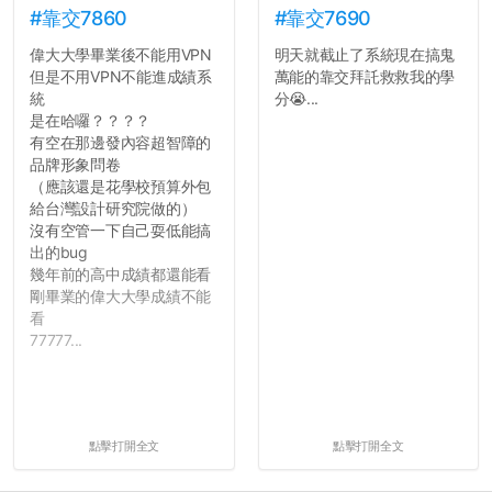
#靠交7860
#靠交7690
偉大大學畢業後不能用VPN
明天就截止了系統現在搞鬼
但是不用VPN不能進成績系
萬能的靠交拜託救救我的學
統
分😭...
是在哈囉？？？？
有空在那邊發內容超智障的
品牌形象問卷
（應該還是花學校預算外包
給台灣設計研究院做的）
沒有空管一下自己耍低能搞
出的bug
幾年前的高中成績都還能看
剛畢業的偉大大學成績不能
看
77777...
點擊打開全文
點擊打開全文