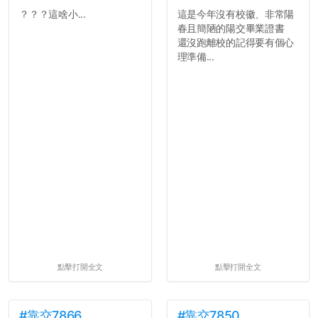
？？？這啥小...
這是今年沒有校徽、非常陽
春且簡陋的陽交畢業證書
還沒跑離校的記得要有個心
理準備...
點擊打開全文
點擊打開全文
#靠交7866
#靠交7850