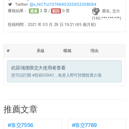
Twitter:
@
x_NCTU
/1376640335653208064
審核結果：
3
票 /
0
票
匿名, 交大
通過
駁回
(140.***.***.***)
投稿時間：
2021 年 03 月 29 日 19:21 (65 個月前)
#
系級
暱稱
理由
此區域僅限交大使用者查看
您可以打開
#投稿DEMO
，免登入即可預覽投票介面
推薦文章
#靠交7556
#靠交7769