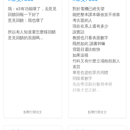
我：e3有功能壞了，去意見
對於電機已經失望
回饋回報一下好了
能把整本課本吸收並不依靠
意見回饋：我也壞了
考古題的人
現在在系上還有多少
所以有人知道要怎麼樣回饋
說實話
意見回饋的頁面嗎...
教授也只看表面數字
既然如此 讀書幹嘛
背題目還比較快
如果這樣
竹科又有什麼立場抱怨新人
素質
畢竟也是犯罪共同體
同樣看數字
先去學店刷分數再考研
好像才是正解...
點擊打開全文
點擊打開全文