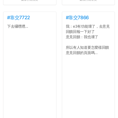
所以只要重新設定4次密碼
就能夠改回原本的喔
剛剛試過是行得通的，這還
真是安全呢...
#靠交7722
#靠交7866
下去囉嘿嘿...
我：e3有功能壞了，去意見
回饋回報一下好了
意見回饋：我也壞了
所以有人知道要怎麼樣回饋
意見回饋的頁面嗎...