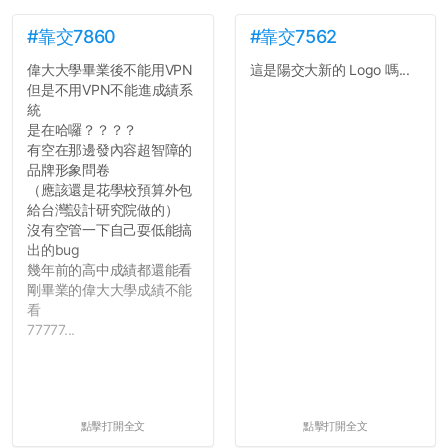
#靠交7860
#靠交7562
偉大大學畢業後不能用VPN
這是陽交大新的 Logo 嗎...
但是不用VPN不能進成績系
統
是在哈囉？？？？
有空在那邊發內容超智障的
品牌形象問卷
（應該還是花學校預算外包
給台灣設計研究院做的）
沒有空管一下自己耍低能搞
出的bug
幾年前的高中成績都還能看
剛畢業的偉大大學成績不能
看
77777...
點擊打開全文
點擊打開全文