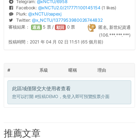
Telegram:
@
xNCTU
/6958
Facebook:
@
xNCTU2.0
/217771100145154
(1 likes)
Plurk:
@
xNCTU
/oapexj
Twitter:
@
x_NCTU
/1377953980026744832
審核結果：
5
票 /
0
票
匿名, 新世紀資通
通過
駁回
(106.***.***.***)
投稿時間：
2021 年 04 月 02 日 11:51 (65 個月前)
#
系級
暱稱
理由
此區域僅限交大使用者查看
您可以打開
#投稿DEMO
，免登入即可預覽投票介面
推薦文章