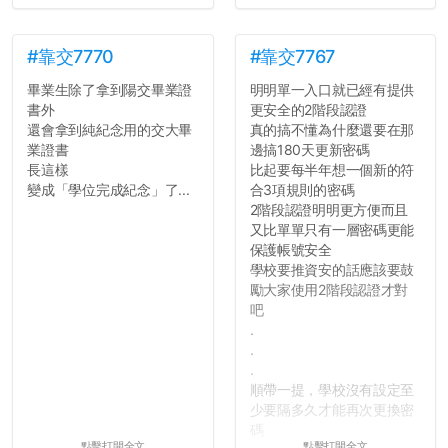
#靠交7770
#靠交7767
畢業生除了拿到陽交畢業證
明明單一入口就已經有提供
書外
更安全的2階段認證
還會拿到純紀念用的交大畢
真的搞不懂為什麼還要在那
業證書
邊搞180天更新密碼
長這樣
比起要每半年想一個新的符
變成「學位完成紀念」了...
合3項規則的密碼
2階段認證明明更方便而且
又比單單只有一層密碼更能
保護帳號安全
學校要推資安的話應該要鼓
勵大家使用2階段認證才對
吧
.
.
.
順帶一提，學校沒有設定至
少要隔多久才能再次更換密
碼
點擊打開全文
點擊打開全文