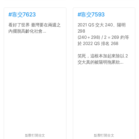
#靠交7623
#靠交7593
看好了世界 臺灣要在兩週之
2021 QS 交大 240、陽明
內擺脫高齡化社會...
298
(240＋298) / 2 = 269 約等
於 2022 QS 排名 268
笑死，這根本加起來除以 2
交大真的被陽明拖累欸...
點擊打開全文
點擊打開全文