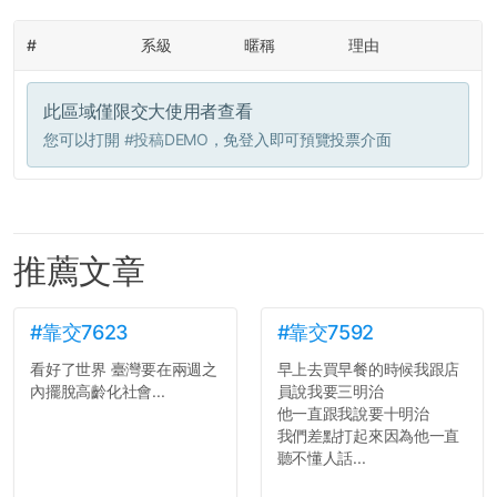
#
系級
暱稱
理由
此區域僅限交大使用者查看
您可以打開
#投稿DEMO
，免登入即可預覽投票介面
推薦文章
#靠交7623
#靠交7592
看好了世界 臺灣要在兩週之
早上去買早餐的時候我跟店
內擺脫高齡化社會...
員說我要三明治
他一直跟我說要十明治
我們差點打起來因為他一直
聽不懂人話...