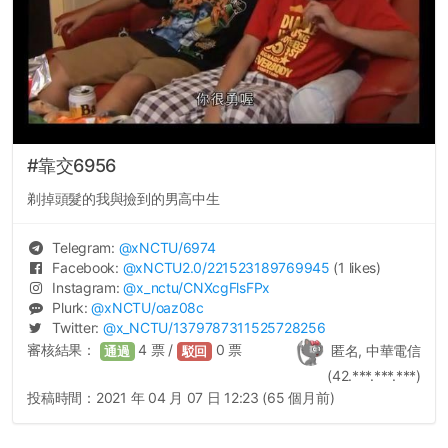
#靠交6956
剃掉頭髮的我與撿到的男高中生
Telegram:
@
xNCTU
/6974
Facebook:
@
xNCTU2.0
/221523189769945
(1 likes)
Instagram:
@
x_nctu
/CNXcgFlsFPx
Plurk:
@
xNCTU
/oaz08c
Twitter:
@
x_NCTU
/1379787311525728256
審核結果：
4
票 /
0
票
匿名, 中華電信
通過
駁回
(42.***.***.***)
投稿時間：
2021 年 04 月 07 日 12:23 (65 個月前)