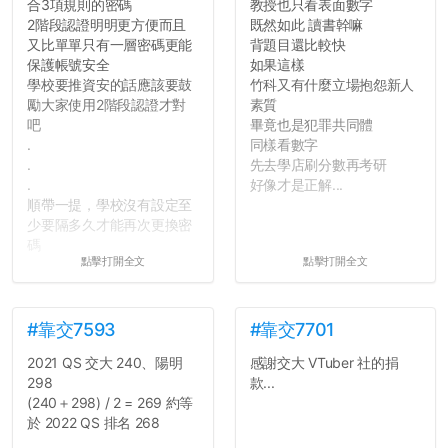
合3項規則的密碼
教授也只看表面數字
2階段認證明明更方便而且
既然如此 讀書幹嘛
又比單單只有一層密碼更能
背題目還比較快
保護帳號安全
如果這樣
學校要推資安的話應該要鼓
竹科又有什麼立場抱怨新人
勵大家使用2階段認證才對
素質
吧
畢竟也是犯罪共同體
.
同樣看數字
.
先去學店刷分數再考研
.
好像才是正解...
順帶一提，學校沒有設定至
少要隔多久才能再次更換密
碼
點擊打開全文
點擊打開全文
所以只要重新設定4次密碼
就能夠改回原本的喔
剛剛試過是行得通的，這還
真是安全呢...
#靠交7593
#靠交7701
2021 QS 交大 240、陽明
感謝交大 VTuber 社的捐
298
款...
(240＋298) / 2 = 269 約等
於 2022 QS 排名 268