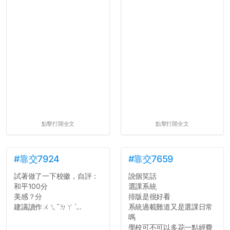
點擊打開全文
點擊打開全文
#靠交7924
#靠交7659
試著做了一下校徽，自評：
說個笑話
和平100分
選課系統
美感？分
排版是很好看
建議讀作ㄨㄟˇㄉㄚˋ...
系統過載難道又是選課日常
嗎
學校可不可以多花一點經費