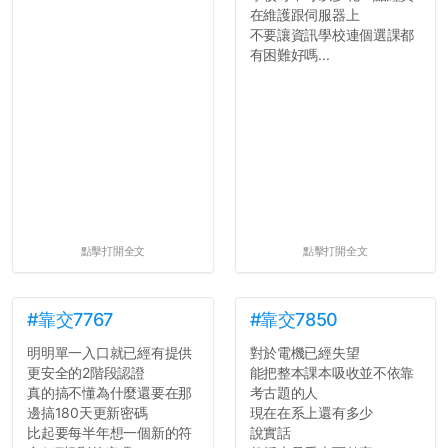
在維護跟伺服器上
不要讓資訊學校連個選課都
有困難好嗎...
點擊打開全文
點擊打開全文
#靠交7767
#靠交7850
明明單一入口就已經有提供
對於電機已經失望
更安全的2階段認證
能把整本課本吸收並不依靠
真的搞不懂為什麼還要在那
考古題的人
邊搞180天更新密碼
現在在系上還有多少
比起要每半年想一個新的符
說實話