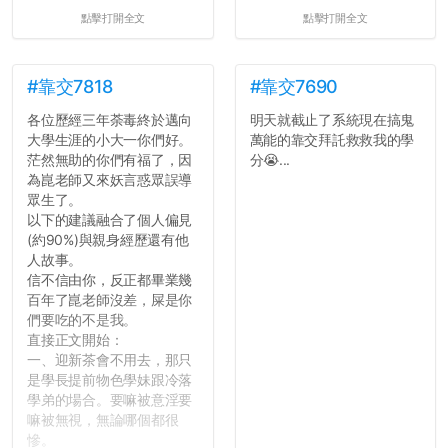
點擊打開全文
點擊打開全文
#靠交7818
#靠交7690
各位歷經三年荼毒終於邁向
明天就截止了系統現在搞鬼
大學生涯的小大一你們好。
萬能的靠交拜託救救我的學
茫然無助的你們有福了，因
分😭...
為崑老師又來妖言惑眾誤導
眾生了。
以下的建議融合了個人偏見
(約90%)與親身經歷還有他
人故事。
信不信由你，反正都畢業幾
百年了崑老師沒差，屎是你
們要吃的不是我。
直接正文開始：
一、迎新茶會不用去，那只
是學長提前物色學妹跟冷落
學弟的場合。要嘛被意淫要
嘛被無視，無論哪個都很
慘。