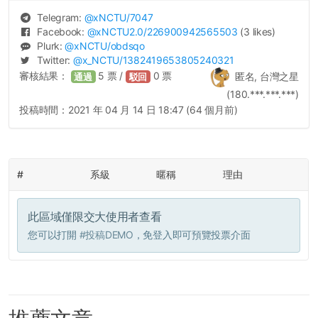
Telegram:
@
xNCTU
/7047
Facebook:
@
xNCTU2.0
/226900942565503
(3 likes)
Plurk:
@
xNCTU
/obdsqo
Twitter:
@
x_NCTU
/1382419653805240321
審核結果：
5
票 /
0
票
匿名, 台灣之星
通過
駁回
(180.***.***.***)
投稿時間：
2021 年 04 月 14 日 18:47 (64 個月前)
#
系級
暱稱
理由
此區域僅限交大使用者查看
您可以打開
#投稿DEMO
，免登入即可預覽投票介面