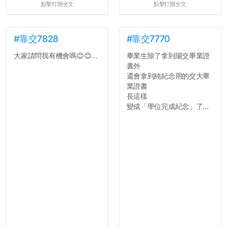
點擊打開全文
點擊打開全文
#靠交7828
#靠交7770
大家請問我有機會嗎😊😊...
畢業生除了拿到陽交畢業證
書外
還會拿到純紀念用的交大畢
業證書
長這樣
變成「學位完成紀念」了...