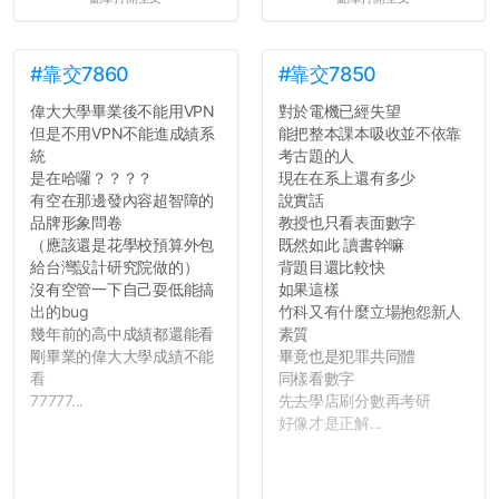
#靠交7860
#靠交7850
偉大大學畢業後不能用VPN
對於電機已經失望
但是不用VPN不能進成績系
能把整本課本吸收並不依靠
統
考古題的人
是在哈囉？？？？
現在在系上還有多少
有空在那邊發內容超智障的
說實話
品牌形象問卷
教授也只看表面數字
（應該還是花學校預算外包
既然如此 讀書幹嘛
給台灣設計研究院做的）
背題目還比較快
沒有空管一下自己耍低能搞
如果這樣
出的bug
竹科又有什麼立場抱怨新人
幾年前的高中成績都還能看
素質
剛畢業的偉大大學成績不能
畢竟也是犯罪共同體
看
同樣看數字
77777...
先去學店刷分數再考研
好像才是正解...