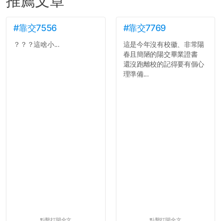
推薦文章
#靠交7556
#靠交7769
？？？這啥小...
這是今年沒有校徽、非常陽
春且簡陋的陽交畢業證書
還沒跑離校的記得要有個心
理準備...
點擊打開全文
點擊打開全文