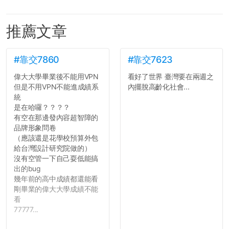
推薦文章
#靠交7860
#靠交7623
偉大大學畢業後不能用VPN
看好了世界 臺灣要在兩週之
但是不用VPN不能進成績系
內擺脫高齡化社會...
統
是在哈囉？？？？
有空在那邊發內容超智障的
品牌形象問卷
（應該還是花學校預算外包
給台灣設計研究院做的）
沒有空管一下自己耍低能搞
出的bug
幾年前的高中成績都還能看
剛畢業的偉大大學成績不能
看
77777...