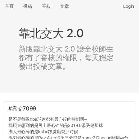
首頁
投稿
審核
文章
Login
靠北交大 2.0
新版靠北交大 2.0 讓全校師生
都有了審核的權限，每天穩定
發出投稿文章。
#靠交7099
是不是每隊nba球迷都有最心碎的時刻啊~
我現在想到的是勇士最心碎的是2019 k湯受傷那球
湖人最心碎的是kobe跟腱斷裂那時候
馬刺最心碎的是Ray Allen追平三分或是game7 Duncun關鍵兩分