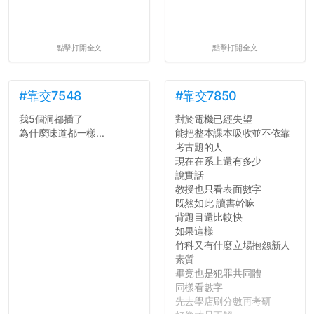
點擊打開全文
點擊打開全文
#靠交7548
#靠交7850
我5個洞都插了
對於電機已經失望
為什麼味道都一樣...
能把整本課本吸收並不依靠
考古題的人
現在在系上還有多少
說實話
教授也只看表面數字
既然如此 讀書幹嘛
背題目還比較快
如果這樣
竹科又有什麼立場抱怨新人
素質
畢竟也是犯罪共同體
同樣看數字
先去學店刷分數再考研