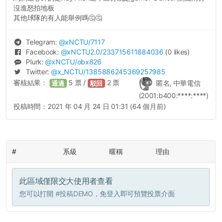
沒進怒拍地板
其他球隊的有人能舉例嗎🤔🤔
Telegram:
@
xNCTU
/7117
Facebook:
@
xNCTU2.0
/233715611884036
(0 likes)
Plurk:
@
xNCTU
/obx826
Twitter:
@
x_NCTU
/1385886245369257985
審核結果：
5
票 /
2
票
匿名, 中華電信
通過
駁回
(2001:b400:****:****)
投稿時間：
2021 年 04 月 24 日 01:31 (64 個月前)
#
系級
暱稱
理由
此區域僅限交大使用者查看
您可以打開
#投稿DEMO
，免登入即可預覽投票介面