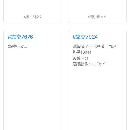
點擊打開全文
點擊打開全文
#靠交7676
#靠交7924
學校行政...
試著做了一下校徽，自評：
和平100分
美感？分
建議讀作ㄨㄟˇㄉㄚˋ...