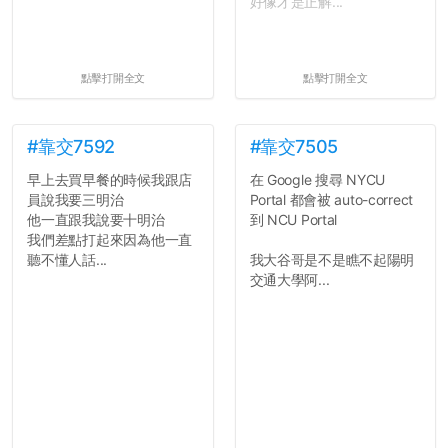
好像才是正解...
點擊打開全文
點擊打開全文
#靠交7592
#靠交7505
早上去買早餐的時候我跟店
在 Google 搜尋 NYCU
員說我要三明治
Portal 都會被 auto-correct
他一直跟我說要十明治
到 NCU Portal
我們差點打起來因為他一直
聽不懂人話...
我大谷哥是不是瞧不起陽明
交通大學阿...