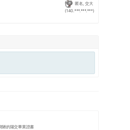
匿名, 交大
(140.***.***.***)
簡陋的陽交畢業證書