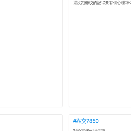
還沒跑離校的記得要有個心理準備.
#靠交7850
對於電機已經失望