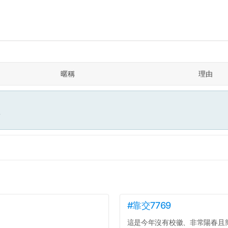
暱稱
理由
面
#靠交7769
這是今年沒有校徽、非常陽春且