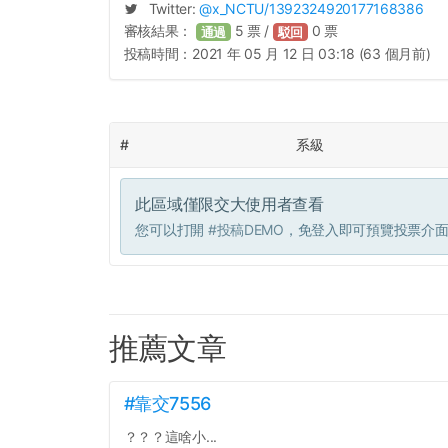
Twitter:
@
x_NCTU
/1392324920177168386
審核結果：
5
票 /
0
票
通過
駁回
投稿時間：
2021 年 05 月 12 日 03:18 (63 個月前)
#
系級
此區域僅限交大使用者查看
您可以打開
#投稿DEMO
，免登入即可預覽投票介
推薦文章
#靠交7556
？？？這啥小...