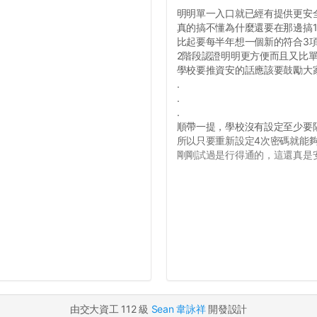
明明單一入口就已經有提供更安
真的搞不懂為什麼還要在那邊搞1
比起要每半年想一個新的符合3
2階段認證明明更方便而且又比
學校要推資安的話應該要鼓勵大
.
.
.
順帶一提，學校沒有設定至少要
所以只要重新設定4次密碼就能
剛剛試過是行得通的，這還真是安全
由交大資工 112 級
Sean 韋詠祥
開發設計