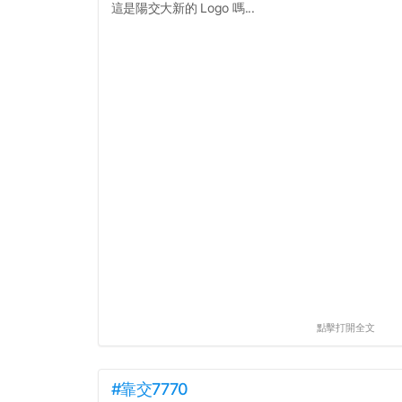
這是陽交大新的 Logo 嗎...
點擊打開全文
#靠交7770