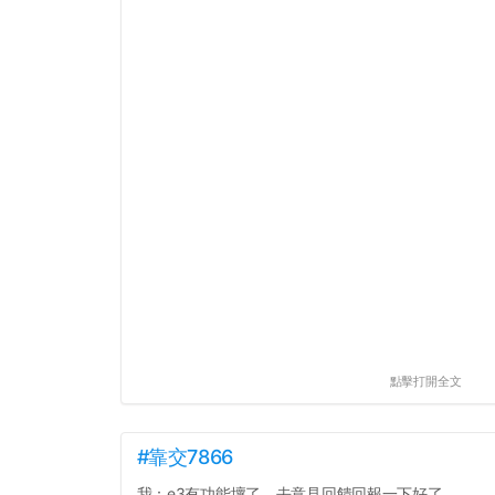
點擊打開全文
#靠交7866
我：e3有功能壞了，去意見回饋回報一下好了