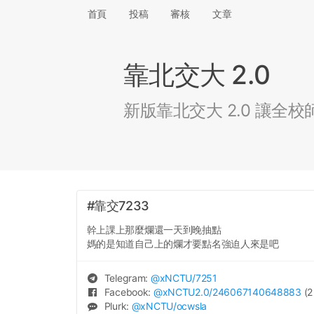
首頁
投稿
審核
文章
靠北交大 2.0
新版靠北交大 2.0 讓
#靠交7233
幹上課上那麼爛還一天到晚抽點
媽的是知道自己上的爛才要點名強迫人來是吧
Telegram:
@
xNCTU
/7251
Facebook:
@
xNCTU2.0
/246067140648883
(2
Plurk:
@
xNCTU
/ocwsla