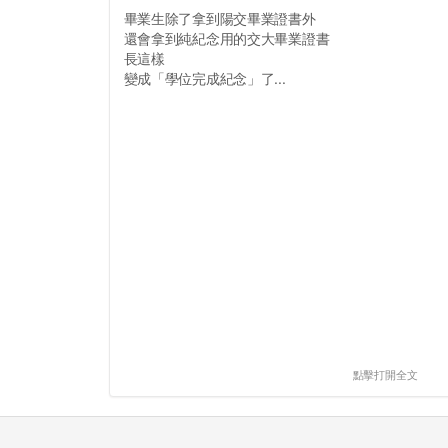
畢業生除了拿到陽交畢業證書外
還會拿到純紀念用的交大畢業證書
長這樣
變成「學位完成紀念」了...
點擊打開全文