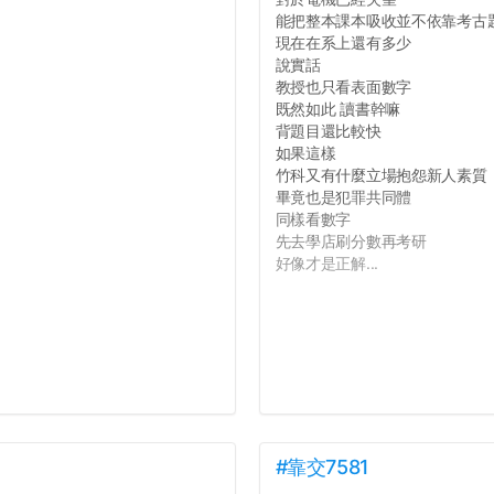
能把整本課本吸收並不依靠考古
現在在系上還有多少
說實話
教授也只看表面數字
既然如此 讀書幹嘛
背題目還比較快
如果這樣
竹科又有什麼立場抱怨新人素質
畢竟也是犯罪共同體
同樣看數字
先去學店刷分數再考研
好像才是正解...
#靠交7581