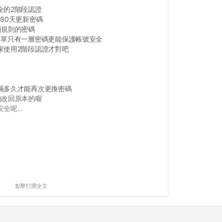
全的2階段認證
80天更新密碼
項規則的密碼
單單只有一層密碼更能保護帳號安全
家使用2階段認證才對吧
隔多久才能再次更換密碼
夠改回原本的喔
呢...
點擊打開全文