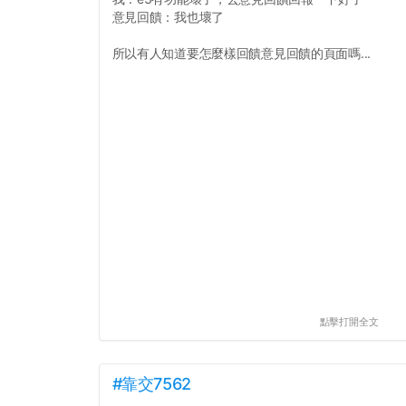
意見回饋：我也壞了
所以有人知道要怎麼樣回饋意見回饋的頁面嗎...
點擊打開全文
#靠交7562