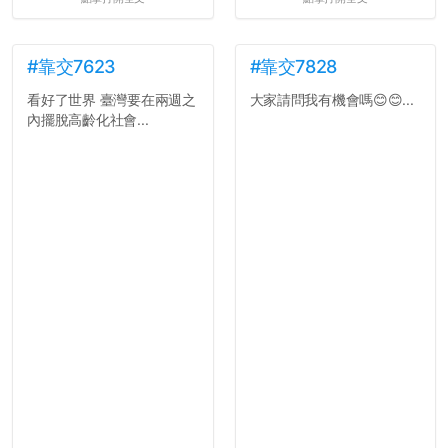
#靠交7623
#靠交7828
看好了世界 臺灣要在兩週之
大家請問我有機會嗎😊😊...
內擺脫高齡化社會...