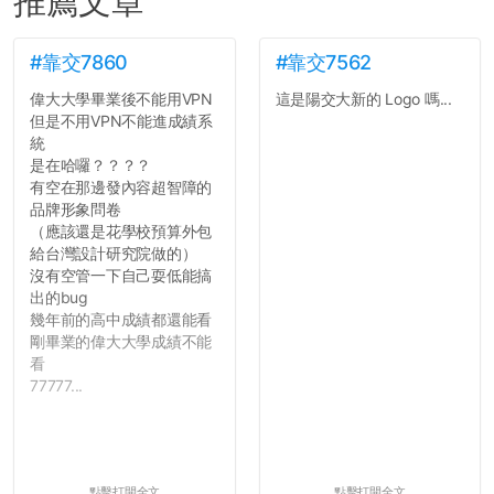
推薦文章
#靠交7860
#靠交7562
偉大大學畢業後不能用VPN
這是陽交大新的 Logo 嗎...
但是不用VPN不能進成績系
統
是在哈囉？？？？
有空在那邊發內容超智障的
品牌形象問卷
（應該還是花學校預算外包
給台灣設計研究院做的）
沒有空管一下自己耍低能搞
出的bug
幾年前的高中成績都還能看
剛畢業的偉大大學成績不能
看
77777...
點擊打開全文
點擊打開全文