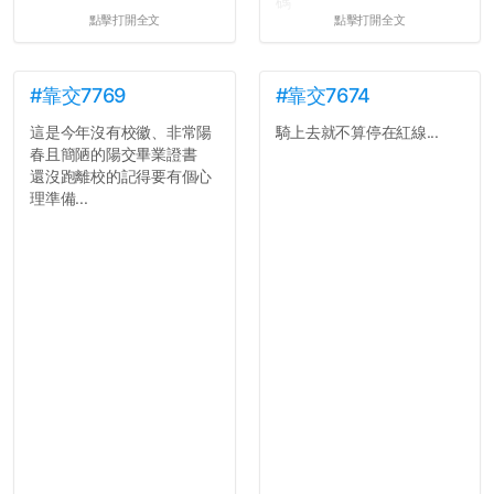
碼
點擊打開全文
點擊打開全文
所以只要重新設定4次密碼
就能夠改回原本的喔
剛剛試過是行得通的，這還
真是安全呢...
#靠交7769
#靠交7674
這是今年沒有校徽、非常陽
騎上去就不算停在紅線...
春且簡陋的陽交畢業證書
還沒跑離校的記得要有個心
理準備...