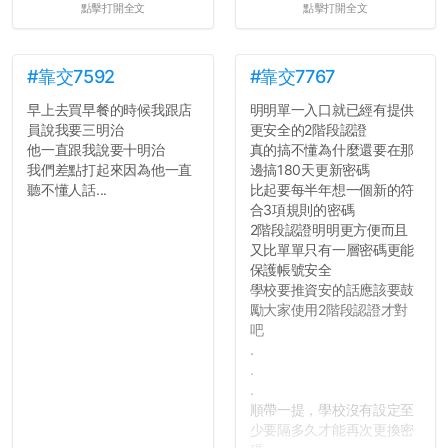
點擊打開全文
點擊打開全文
#靠交7592
#靠交7767
早上去買早餐的時候我跟店
明明單一入口就已經有提供
員說我要三明治
更安全的2階段認證
他一直跟我說要十明治
真的搞不懂為什麼還要在那
我們差點打起來因為他一直
邊搞180天更新密碼
聽不懂人話...
比起要每半年想一個新的符
合3項規則的密碼
2階段認證明明更方便而且
又比單單只有一層密碼更能
保護帳號安全
學校要推資安的話應該要鼓
勵大家使用2階段認證才對
吧
.
.
.
順帶一提，學校沒有設定至
少要隔多久才能再次更換密