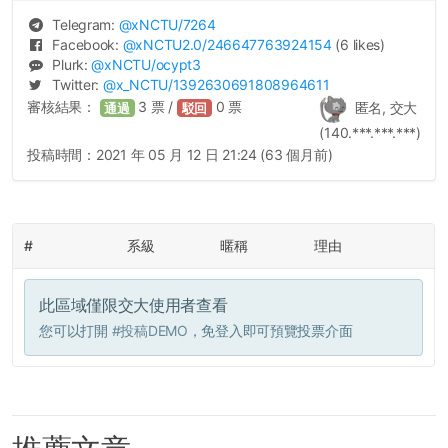
Telegram:
@
xNCTU
/7264
Facebook:
@
xNCTU2.0
/246647763924154
(6 likes)
Plurk:
@
xNCTU
/ocypt3
Twitter:
@
x_NCTU
/1392630691808964611
審核結果：
3
票 /
0
票
匿名, 交大
通過
駁回
(140.***.***.***)
投稿時間：
2021 年 05 月 12 日 21:24 (63 個月前)
#
系級
暱稱
理由
此區域僅限交大使用者查看
您可以打開
#投稿DEMO
，免登入即可預覽投票介面