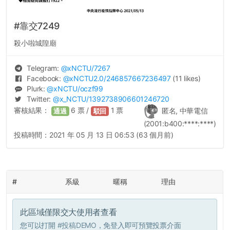
#靠交7249
殺小啦城隍廟
Telegram:
@
xNCTU
/7267
Facebook:
@
xNCTU2.0
/246857667236497
(11 likes)
Plurk:
@
xNCTU
/oczf99
Twitter:
@
x_NCTU
/1392738906601246720
審核結果：
6
票 /
1
票
匿名, 中華電信
通過
駁回
(2001:b400:****:****)
投稿時間：
2021 年 05 月 13 日 06:53 (63 個月前)
#
系級
暱稱
理由
此區域僅限交大使用者查看
您可以打開
#投稿DEMO
，免登入即可預覽投票介面