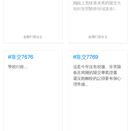
鐵鎚上意味著未來的陽交大
朝向智慧醫療領域邁進!...
點擊打開全文
點擊打開全文
#靠交7676
#靠交7769
學校行政...
這是今年沒有校徽、非常陽
春且簡陋的陽交畢業證書
還沒跑離校的記得要有個心
理準備...