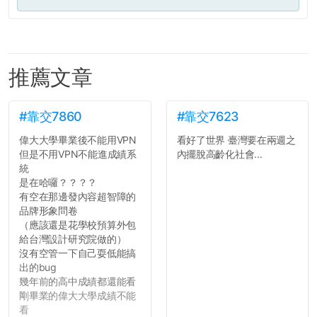
推薦文章
#靠交7860
#靠交7623
偉大大學畢業後不能用VPN
看好了世界 臺灣要在兩週之
但是不用VPN不能進成績系
內擺脫高齡化社會...
統
是在哈囉？？？？
有空在那邊發內容超智障的
品牌形象問卷
（應該還是花學校預算外包
給台灣設計研究院做的）
沒有空管一下自己耍低能搞
出的bug
幾年前的高中成績都還能看
剛畢業的偉大大學成績不能
看