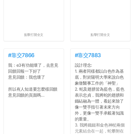
點擊打開全文
點擊打開全文
#靠交7866
#靠交7883
我：e3有功能壞了，去意見
設計理念:
回饋回報一下好了
1. 兩者同樣都以白色作為基
意見回饋：我也壞了
底，對於陽明大學來說白色
象徵醫事工作的「神聖」
所以有人知道要怎麼樣回饋
2. 蛇及翅膀皆為藍色，藍色
意見回饋的頁面嗎...
表示忠貞，我將蛇的翅膀和
鐵砧融為一體，看起來除了
像一雙手指引著未來方向
外，更像一雙手承載著知識
的重量。
3. 我將鐵鎚和金色神杖兩個
元素結合在一起，蛇攀附在