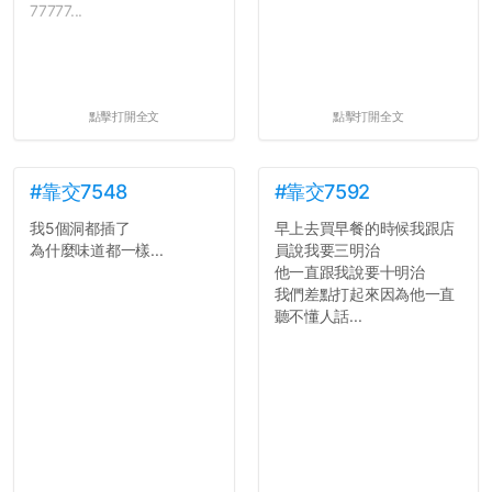
77777...
點擊打開全文
點擊打開全文
#靠交7548
#靠交7592
我5個洞都插了
早上去買早餐的時候我跟店
為什麼味道都一樣...
員說我要三明治
他一直跟我說要十明治
我們差點打起來因為他一直
聽不懂人話...