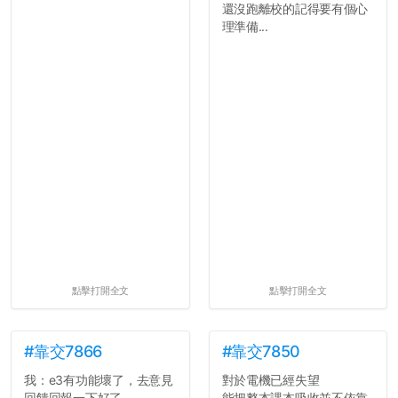
還沒跑離校的記得要有個心
理準備...
點擊打開全文
點擊打開全文
#靠交7866
#靠交7850
我：e3有功能壞了，去意見
對於電機已經失望
回饋回報一下好了
能把整本課本吸收並不依靠