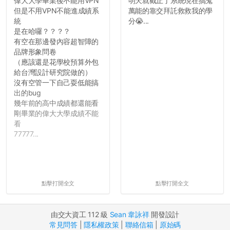
偉大大學畢業後不能用VPN
明天就截止了系統現在搞鬼
但是不用VPN不能進成績系
萬能的靠交拜託救救我的學
統
分😭...
是在哈囉？？？？
有空在那邊發內容超智障的
品牌形象問卷
（應該還是花學校預算外包
給台灣設計研究院做的）
沒有空管一下自己耍低能搞
出的bug
幾年前的高中成績都還能看
剛畢業的偉大大學成績不能
看
77777...
點擊打開全文
點擊打開全文
由交大資工 112 級
Sean 韋詠祥
開發設計
常見問答
|
隱私權政策
|
聯絡信箱
|
原始碼