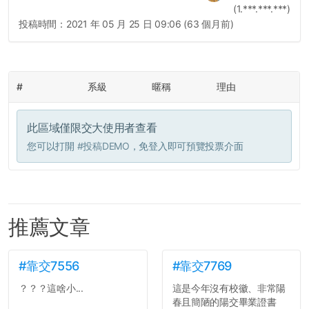
(1.***.***.***)
投稿時間：
2021 年 05 月 25 日 09:06 (63 個月前)
#
系級
暱稱
理由
此區域僅限交大使用者查看
您可以打開
#投稿DEMO
，免登入即可預覽投票介面
推薦文章
#靠交7556
#靠交7769
？？？這啥小...
這是今年沒有校徽、非常陽
春且簡陋的陽交畢業證書