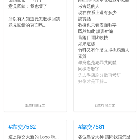
意見回饋：我也壞了
考古題的人
現在在系上還有多少
所以有人知道要怎麼樣回饋
說實話
意見回饋的頁面嗎...
教授也只看表面數字
既然如此 讀書幹嘛
背題目還比較快
如果這樣
竹科又有什麼立場抱怨新人
素質
畢竟也是犯罪共同體
同樣看數字
先去學店刷分數再考研
好像才是正解...
點擊打開全文
點擊打開全文
#靠交7562
#靠交7581
這是陽交大新的 Logo 嗎...
各位靠交大神 請問我該怎麼