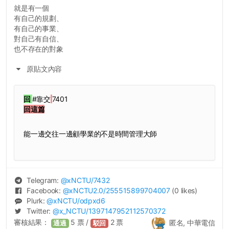
就是有一個
有自己的規劃、
有自己的事業、
對自己有自信、
也不存在的對象
原貼文內容
回
#靠交
7401
回這篇
能一邊交往一邊顧學業的不是時間管理大師
Telegram:
@
xNCTU
/7432
Facebook:
@
xNCTU2.0
/255515899704007
(0 likes)
Plurk:
@
xNCTU
/odpxd6
Twitter:
@
x_NCTU
/1397147952112570372
審核結果：
5
票 /
2
票
匿名, 中華電信
通過
駁回