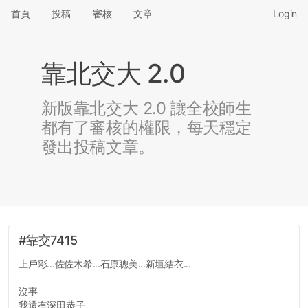
首頁
投稿
審核
文章
Login
靠北交大 2.0
新版靠北交大 2.0 讓全校師生
都有了審核的權限，每天穩定
發出投稿文章。
#靠交7415
上戶彩...佐佐木希...石原聰美...新垣結衣...
沒事
我還有深田恭子