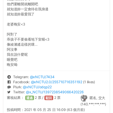
他們要離開就離開吧
就知道妳一定會待在我身邊
就知道妳最愛我了
老婆晚安<3
阿對了
乖孩子不要偷看地下室喔<3
像綾瀨遙這樣的壞...
阿沒事
我在說什麼呢
睡覺吧
晚安呦
Telegram:
@
xNCTU
/7434
Facebook:
@
xNCTU2.0
/255710716351192
(1 likes)
Plurk:
@
xNCTU
/odqp22
Twitter:
@
x_NCTU
/1397238549066420226
審核結果：
2
票 /
2
票
匿名, 交大
通過
駁回
(140.***.***.***)
投稿時間：
2021 年 05 月 25 日 16:09 (63 個月前)