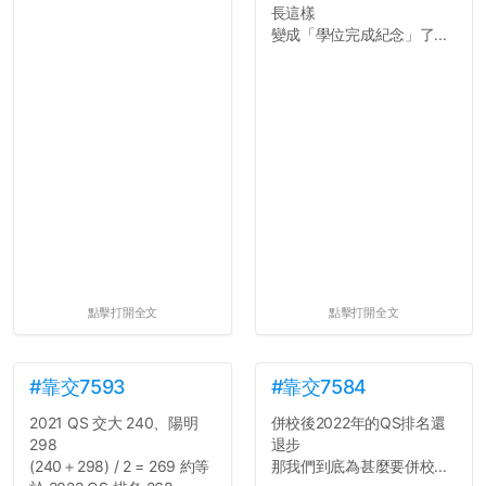
長這樣
變成「學位完成紀念」了...
點擊打開全文
點擊打開全文
#靠交7593
#靠交7584
2021 QS 交大 240、陽明
併校後2022年的QS排名還
298
退步
(240＋298) / 2 = 269 約等
那我們到底為甚麼要併校...