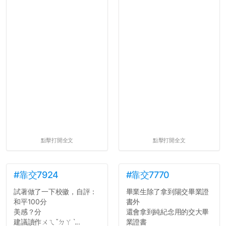
點擊打開全文
點擊打開全文
#靠交7924
#靠交7770
試著做了一下校徽，自評：
畢業生除了拿到陽交畢業證
和平100分
書外
美感？分
還會拿到純紀念用的交大畢
建議讀作ㄨㄟˇㄉㄚˋ...
業證書