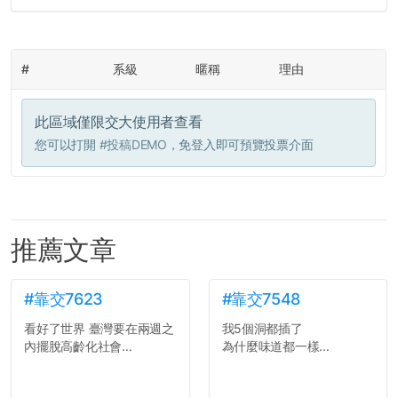
#
系級
暱稱
理由
此區域僅限交大使用者查看
您可以打開
#投稿DEMO
，免登入即可預覽投票介面
推薦文章
#靠交7623
#靠交7548
看好了世界 臺灣要在兩週之
我5個洞都插了
內擺脫高齡化社會...
為什麼味道都一樣...