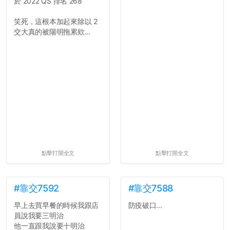
於 2022 QS 排名 268
笑死，這根本加起來除以 2
交大真的被陽明拖累欸...
點擊打開全文
點擊打開全文
#靠交7592
#靠交7588
早上去買早餐的時候我跟店
防疫破口...
員說我要三明治
他一直跟我說要十明治