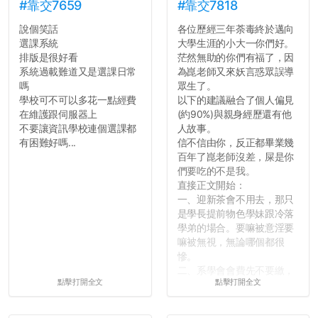
#靠交7659
#靠交7818
說個笑話
各位歷經三年荼毒終於邁向
選課系統
大學生涯的小大一你們好。
排版是很好看
茫然無助的你們有福了，因
系統過載難道又是選課日常
為崑老師又來妖言惑眾誤導
嗎
眾生了。
學校可不可以多花一點經費
以下的建議融合了個人偏見
在維護跟伺服器上
(約90%)與親身經歷還有他
不要讓資訊學校連個選課都
人故事。
有困難好嗎...
信不信由你，反正都畢業幾
百年了崑老師沒差，屎是你
們要吃的不是我。
直接正文開始：
一、迎新茶會不用去，那只
是學長提前物色學妹跟冷落
學弟的場合。要嘛被意淫要
嘛被無視，無論哪個都很
慘。
二、系學會會費先不要繳，
點擊打開全文
點擊打開全文
很多人一路輕鬆自在到畢業
都沒掏錢。
三、不要排早八的課。早起