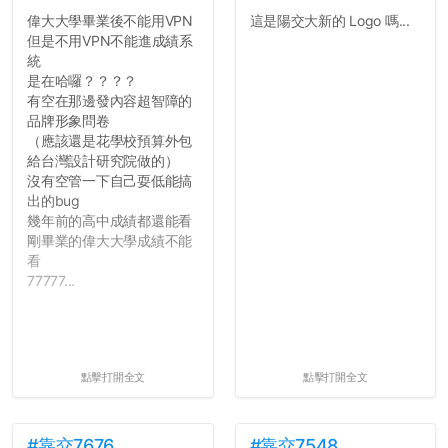
偉大大學畢業後不能用VPN
這是陽交大新的 Logo 嗎...
但是不用VPN不能進成績系
統
是在哈囉？？？？
有空在那邊發內容超智障的
品牌形象問卷
（應該還是花學校預算外包
給台灣設計研究院做的）
沒有空管一下自己耍低能搞
出的bug
幾年前的高中成績都還能看
剛畢業的偉大大學成績不能
看
77777...
點擊打開全文
點擊打開全文
#靠交7676
#靠交7548