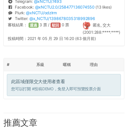
Telegram:
@
xNCTU
/7493
Facebook:
@
xNCTU2.0
/258477136074550
(13 likes)
Plurk:
@
xNCTU
/odzlrm
Twitter:
@
x_NCTU
/1398678035318992896
審核結果：
3
票 /
0
票
匿名, 交大
通過
駁回
(2001:288:****:****)
投稿時間：
2021 年 05 月 29 日 16:20 (63 個月前)
#
系級
暱稱
理由
此區域僅限交大使用者查看
您可以打開
#投稿DEMO
，免登入即可預覽投票介面
推薦文章