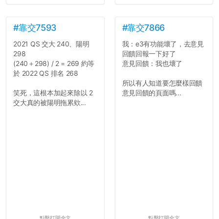
#靠交7593
#靠交7866
2021 QS 交大 240、陽明
我：e3有功能壞了，去意見
298
回饋回報一下好了
(240＋298) / 2 = 269 約等
意見回饋：我也壞了
於 2022 QS 排名 268
所以有人知道要怎麼樣回饋
笑死，這根本加起來除以 2
意見回饋的頁面嗎...
交大真的被陽明拖累欸...
點擊打開全文
點擊打開全文