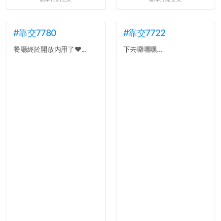
#靠交7780
#靠交7722
餐廳終於開放內用了❤️...
下去囉嘿嘿...