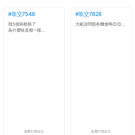
#靠交7548
#靠交7828
我5個洞都插了
大家請問我有機會嗎😊😊...
為什麼味道都一樣...
點擊打開全文
點擊打開全文