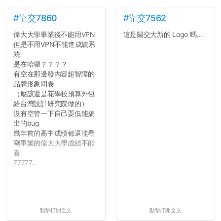
#靠交7860
#靠交7562
偉大大學畢業後不能用VPN
這是陽交大新的 Logo 嗎...
但是不用VPN不能進成績系
統
是在哈囉？？？？
有空在那邊發內容超智障的
品牌形象問卷
（應該還是花學校預算外包
給台灣設計研究院做的）
沒有空管一下自己耍低能搞
出的bug
幾年前的高中成績都還能看
剛畢業的偉大大學成績不能
看
77777...
點擊打開全文
點擊打開全文