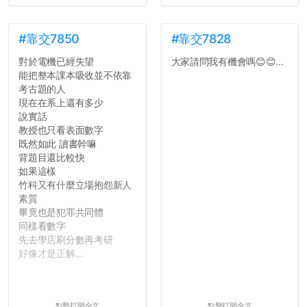
#靠交7850
#靠交7828
對於電機已經失望
大家請問我有機會嗎😊😊...
能把整本課本吸收並不依靠
考古題的人
現在在系上還有多少
說實話
教授也只看表面數字
既然如此 讀書幹嘛
背題目還比較快
如果這樣
竹科又有什麼立場抱怨新人
素質
畢竟也是犯罪共同體
同樣看數字
先去學店刷分數再考研
好像才是正解...
點擊打開全文
點擊打開全文