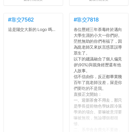
#靠交7562
#靠交7818
這是陽交大新的 Logo 嗎...
各位歷經三年荼毒終於邁向
大學生涯的小大一你們好。
茫然無助的你們有福了，因
為崑老師又來妖言惑眾誤導
眾生了。
以下的建議融合了個人偏見
(約90%)與親身經歷還有他
人故事。
信不信由你，反正都畢業幾
百年了崑老師沒差，屎是你
們要吃的不是我。
直接正文開始：
一、迎新茶會不用去，那只
是學長提前物色學妹跟冷落
學弟的場合。要嘛被意淫要
嘛被無視，無論哪個都很
慘。
二、系學會會費先不要繳，