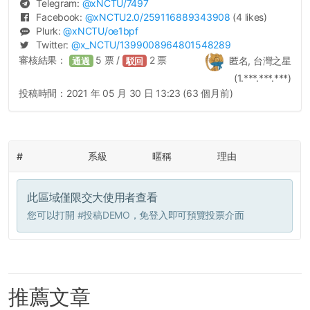
Telegram:
@
xNCTU
/7497
Facebook:
@
xNCTU2.0
/259116889343908
(4 likes)
Plurk:
@
xNCTU
/oe1bpf
Twitter:
@
x_NCTU
/1399008964801548289
審核結果：
5
票 /
2
票
匿名, 台灣之星
通過
駁回
(1.***.***.***)
投稿時間：
2021 年 05 月 30 日 13:23 (63 個月前)
#
系級
暱稱
理由
此區域僅限交大使用者查看
您可以打開
#投稿DEMO
，免登入即可預覽投票介面
推薦文章