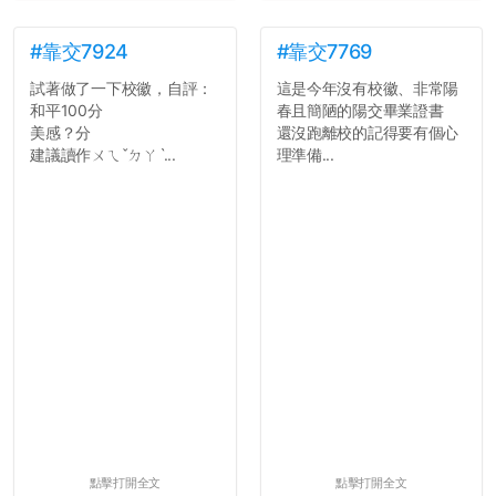
#靠交7924
#靠交7769
試著做了一下校徽，自評：
這是今年沒有校徽、非常陽
和平100分
春且簡陋的陽交畢業證書
美感？分
還沒跑離校的記得要有個心
建議讀作ㄨㄟˇㄉㄚˋ...
理準備...
點擊打開全文
點擊打開全文