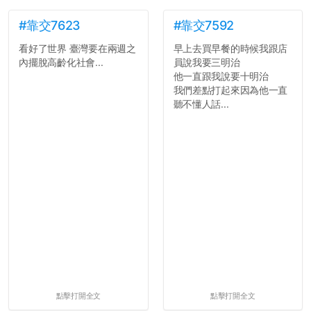
#靠交7623
#靠交7592
看好了世界 臺灣要在兩週之
早上去買早餐的時候我跟店
內擺脫高齡化社會...
員說我要三明治
他一直跟我說要十明治
我們差點打起來因為他一直
聽不懂人話...
點擊打開全文
點擊打開全文