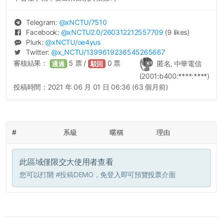
Telegram:
@
xNCTU
/7510
Facebook:
@
xNCTU2.0
/260312212557709
(9 likes)
Plurk:
@
xNCTU
/oe4yus
Twitter:
@
x_NCTU
/1399619236545265667
審核結果：
5
票 /
0
票
匿名, 中華電信
通過
駁回
(2001:b400:****:****)
投稿時間：
2021 年 06 月 01 日 06:36 (63 個月前)
#
系級
暱稱
理由
此區域僅限交大使用者查看
您可以打開
#投稿DEMO
，免登入即可預覽投票介面