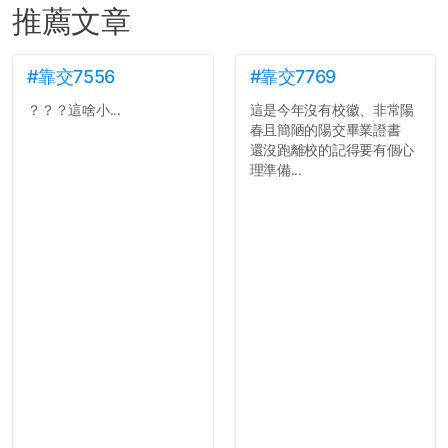
推薦文章
#靠交7556
#靠交7769
？？？這啥小...
這是今年沒有校徽、非常陽
春且簡陋的陽交畢業證書
還沒跑離校的記得要有個心
理準備...