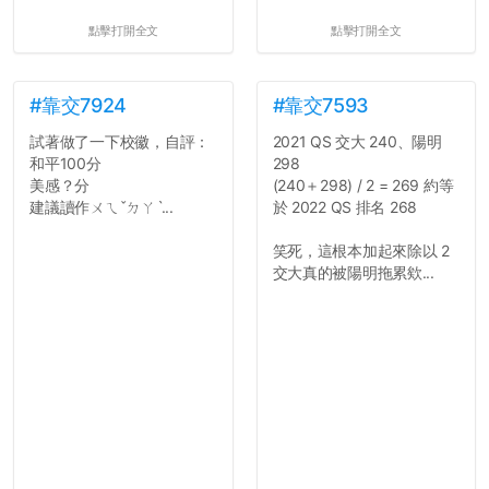
點擊打開全文
點擊打開全文
#靠交7924
#靠交7593
試著做了一下校徽，自評：
2021 QS 交大 240、陽明
和平100分
298
美感？分
(240＋298) / 2 = 269 約等
建議讀作ㄨㄟˇㄉㄚˋ...
於 2022 QS 排名 268
笑死，這根本加起來除以 2
交大真的被陽明拖累欸...