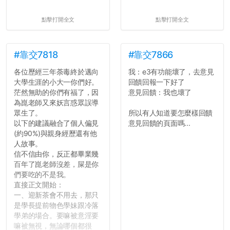
點擊打開全文
點擊打開全文
#靠交7818
#靠交7866
各位歷經三年荼毒終於邁向
我：e3有功能壞了，去意見
大學生涯的小大一你們好。
回饋回報一下好了
茫然無助的你們有福了，因
意見回饋：我也壞了
為崑老師又來妖言惑眾誤導
眾生了。
所以有人知道要怎麼樣回饋
以下的建議融合了個人偏見
意見回饋的頁面嗎...
(約90%)與親身經歷還有他
人故事。
信不信由你，反正都畢業幾
百年了崑老師沒差，屎是你
們要吃的不是我。
直接正文開始：
一、迎新茶會不用去，那只
是學長提前物色學妹跟冷落
學弟的場合。要嘛被意淫要
嘛被無視，無論哪個都很