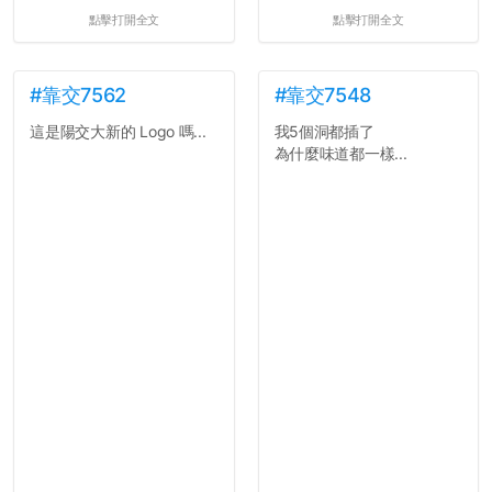
點擊打開全文
點擊打開全文
#靠交7562
#靠交7548
這是陽交大新的 Logo 嗎...
我5個洞都插了
為什麼味道都一樣...