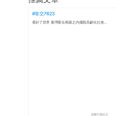
#靠交7623
看好了世界 臺灣要在兩週之內擺脫高齡化社會...
點擊打開全文