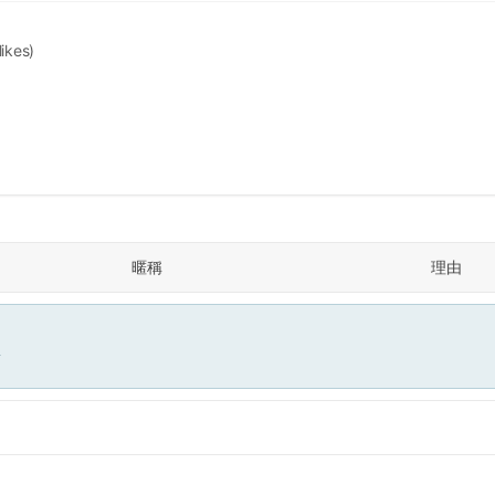
likes)
暱稱
理由
面