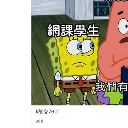
#靠交7601
網課