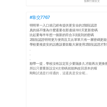
點擊打開全文
#靠交7767
明明單一入口就已經有提供更安全的2階段認證
真的搞不懂為什麼還要在那邊搞180天更新密碼
比起要每半年想一個新的符合3項規則的密碼
2階段認證明明更方便而且又比單單只有一層密碼更能
學校要推資安的話應該要鼓勵大家使用2階段認證才對
.
.
.
順帶一提，學校沒有設定至少要隔多久才能再次更換
所以只要重新設定4次密碼就能夠改回原本的喔
剛剛試過是行得通的，這還真是安全呢...