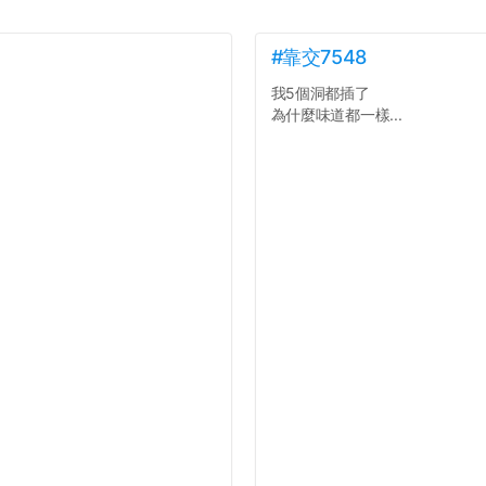
#靠交7548
我5個洞都插了
為什麼味道都一樣...