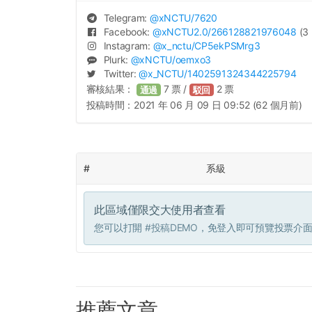
Telegram:
@
xNCTU
/7620
Facebook:
@
xNCTU2.0
/266128821976048
(3 
Instagram:
@
x_nctu
/CP5ekPSMrg3
Plurk:
@
xNCTU
/oemxo3
Twitter:
@
x_NCTU
/1402591324344225794
審核結果：
7
票 /
2
票
通過
駁回
投稿時間：
2021 年 06 月 09 日 09:52 (62 個月前)
#
系級
此區域僅限交大使用者查看
您可以打開
#投稿DEMO
，免登入即可預覽投票介
推薦文章