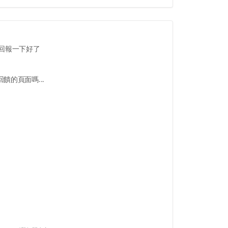
回報一下好了
饋的頁面嗎...