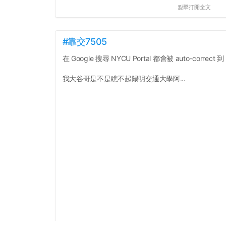
點擊打開全文
#靠交7505
在 Google 搜尋 NYCU Portal 都會被 auto-correct 到 
我大谷哥是不是瞧不起陽明交通大學阿...