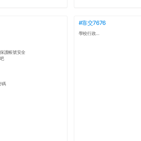
#靠交7676
學校行政...
保護帳號安全
吧
密碼