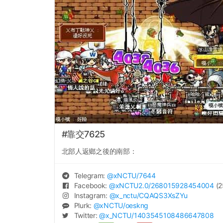
#靠交7625
北部人返鄉之後的南部：
Telegram:
@
xNCTU
/7644
Facebook:
@
xNCTU2.0
/268015928454004
(2
Instagram:
@
x_nctu
/CQAQS3XsZYu
Plurk:
@
xNCTU
/oeskng
Twitter:
@
x_NCTU
/1403545108486647808