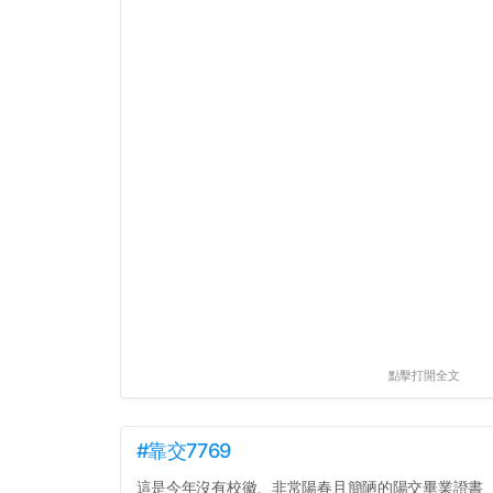
點擊打開全文
#靠交7769
這是今年沒有校徽、非常陽春且簡陋的陽交畢業證書