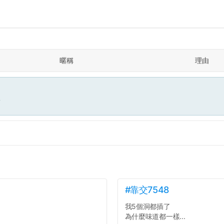
暱稱
理由
面
#靠交7548
我5個洞都插了
為什麼味道都一樣...