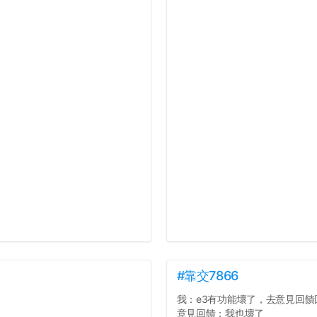
#靠交7866
我：e3有功能壞了，去意見回饋
意見回饋：我也壞了