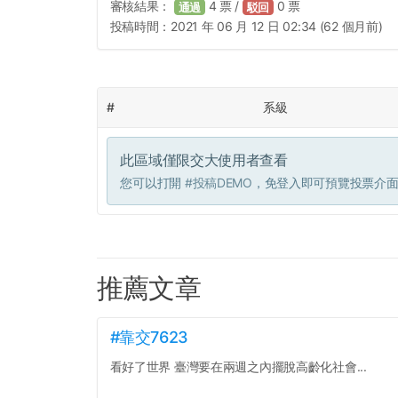
審核結果：
4
票 /
0
票
通過
駁回
投稿時間：
2021 年 06 月 12 日 02:34 (62 個月前)
#
系級
此區域僅限交大使用者查看
您可以打開
#投稿DEMO
，免登入即可預覽投票介
推薦文章
#靠交7623
看好了世界 臺灣要在兩週之內擺脫高齡化社會...