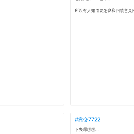
所以有人知道要怎麼樣回饋意見回
#靠交7722
下去囉嘿嘿...