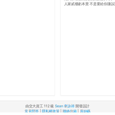
人家貳樓虧本賣 不是要給你賺誒🈹
由交大資工 112 級
Sean 韋詠祥
開發設計
常見問答
|
隱私權政策
|
聯絡信箱
|
原始碼