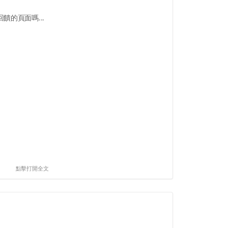
饋的頁面嗎...
點擊打開全文