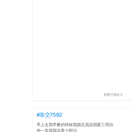
點擊打開全文
#靠交7592
早上去買早餐的時候我跟店員說我要三明治
他一直跟我說要十明治