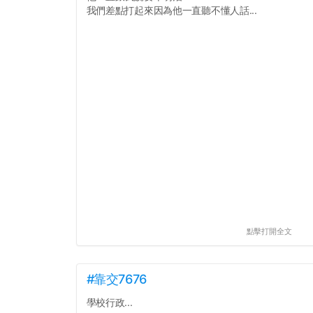
我們差點打起來因為他一直聽不懂人話...
點擊打開全文
#靠交7676
學校行政...