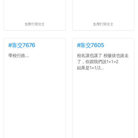
點擊打開全文
點擊打開全文
#靠交7676
#靠交7605
學校行政...
校名讓也讓了 校徽拔也拔走
了，你跟我們說1+1>2
結果是1+1/2...