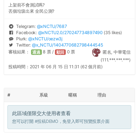
上架前不會測試嗎?
丟個垃圾出來 全民公測?
Telegram:
@
xNCTU
/7687
Facebook:
@
xNCTU2.0
/270247734897490
(35 likes)
Plurk:
@
xNCTU
/oezw3j
Twitter:
@
x_NCTU
/1404770682798444545
審核結果：
8
票 /
0
票
匿名, 中華電信
通過
駁回
(111.***.***.***)
投稿時間：
2021 年 06 月 15 日 11:31 (62 個月前)
#
系級
暱稱
理由
此區域僅限交大使用者查看
您可以打開
#投稿DEMO
，免登入即可預覽投票介面