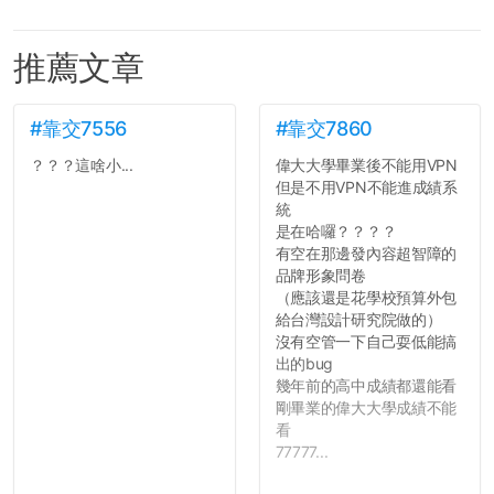
推薦文章
#靠交7556
#靠交7860
？？？這啥小...
偉大大學畢業後不能用VPN
但是不用VPN不能進成績系
統
是在哈囉？？？？
有空在那邊發內容超智障的
品牌形象問卷
（應該還是花學校預算外包
給台灣設計研究院做的）
沒有空管一下自己耍低能搞
出的bug
幾年前的高中成績都還能看
剛畢業的偉大大學成績不能
看
77777...