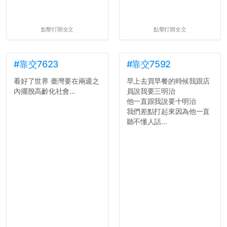
點擊打開全文
點擊打開全文
#靠交7623
#靠交7592
看好了世界 臺灣要在兩週之
早上去買早餐的時候我跟店
內擺脫高齡化社會...
員說我要三明治
他一直跟我說要十明治
我們差點打起來因為他一直
聽不懂人話...