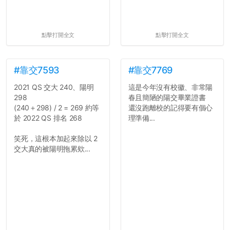
點擊打開全文
點擊打開全文
#靠交7593
#靠交7769
2021 QS 交大 240、陽明
這是今年沒有校徽、非常陽
298
春且簡陋的陽交畢業證書
(240＋298) / 2 = 269 約等
還沒跑離校的記得要有個心
於 2022 QS 排名 268
理準備...
笑死，這根本加起來除以 2
交大真的被陽明拖累欸...