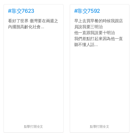
#靠交7623
#靠交7592
看好了世界 臺灣要在兩週之
早上去買早餐的時候我跟店
內擺脫高齡化社會...
員說我要三明治
他一直跟我說要十明治
我們差點打起來因為他一直
聽不懂人話...
點擊打開全文
點擊打開全文