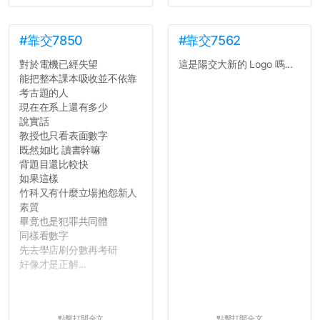
#靠交7850
#靠交7562
對於電機已經失望
這是陽交大新的 Logo 嗎...
能把整本課本吸收並不依靠
考古題的人
現在在系上還有多少
說實話
教授也只看表面數字
既然如此 讀書幹嘛
背題目還比較快
如果這樣
竹科又有什麼立場抱怨新人
素質
畢竟也是犯罪共同體
同樣看數字
先去學店刷分數再考研
好像才是正解...
點擊打開全文
點擊打開全文