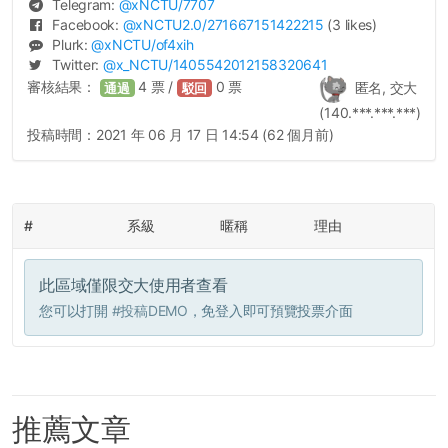
Telegram:
@
xNCTU
/7707
Facebook:
@
xNCTU2.0
/271667151422215
(3 likes)
Plurk:
@
xNCTU
/of4xih
Twitter:
@
x_NCTU
/1405542012158320641
審核結果：
4
票 /
0
票
匿名, 交大
通過
駁回
(140.***.***.***)
投稿時間：
2021 年 06 月 17 日 14:54 (62 個月前)
#
系級
暱稱
理由
此區域僅限交大使用者查看
您可以打開
#投稿DEMO
，免登入即可預覽投票介面
推薦文章