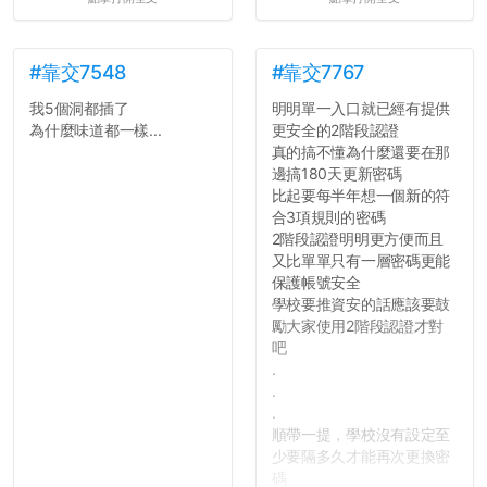
#靠交7548
#靠交7767
我5個洞都插了
明明單一入口就已經有提供
為什麼味道都一樣...
更安全的2階段認證
真的搞不懂為什麼還要在那
邊搞180天更新密碼
比起要每半年想一個新的符
合3項規則的密碼
2階段認證明明更方便而且
又比單單只有一層密碼更能
保護帳號安全
學校要推資安的話應該要鼓
勵大家使用2階段認證才對
吧
.
.
.
順帶一提，學校沒有設定至
少要隔多久才能再次更換密
碼