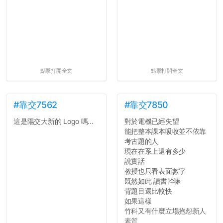
點擊打開全文
點擊打開全文
#靠交7562
#靠交7850
這是陽交大新的 Logo 嗎...
對於電機已經失望
能把整本課本吸收並不依靠
考古題的人
現在在系上還有多少
說實話
教授也只看表面數字
既然如此 讀書幹嘛
背題目還比較快
如果這樣
竹科又有什麼立場抱怨新人
素質