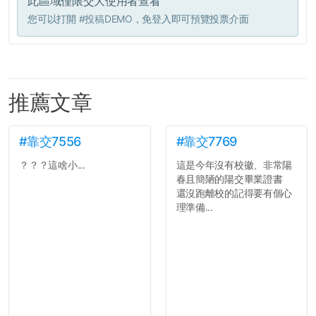
此區域僅限交大使用者查看
您可以打開
#投稿DEMO
，免登入即可預覽投票介面
推薦文章
#靠交7556
#靠交7769
？？？這啥小...
這是今年沒有校徽、非常陽
春且簡陋的陽交畢業證書
還沒跑離校的記得要有個心
理準備...