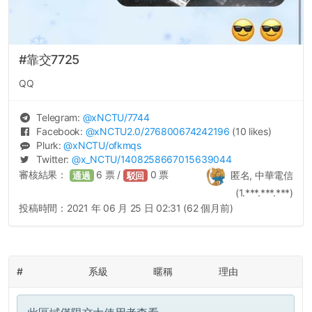
#靠交7725
QQ
Telegram:
@
xNCTU
/7744
Facebook:
@
xNCTU2.0
/276800674242196
(10 likes)
Plurk:
@
xNCTU
/ofkmqs
Twitter:
@
x_NCTU
/1408258667015639044
審核結果：
6
票 /
0
票
匿名, 中華電信
通過
駁回
(1.***.***.***)
投稿時間：
2021 年 06 月 25 日 02:31 (62 個月前)
#
系級
暱稱
理由