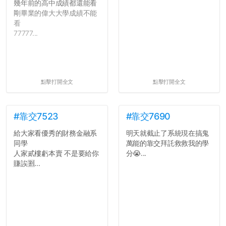
幾年前的高中成績都還能看
剛畢業的偉大大學成績不能
看
77777...
點擊打開全文
點擊打開全文
#靠交7523
#靠交7690
給大家看優秀的財務金融系
明天就截止了系統現在搞鬼
同學
萬能的靠交拜託救救我的學
人家貳樓虧本賣 不是要給你
分😭...
賺誒🈹...