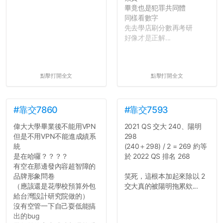
畢竟也是犯罪共同體
同樣看數字
先去學店刷分數再考研
好像才是正解...
點擊打開全文
點擊打開全文
#靠交7860
#靠交7593
偉大大學畢業後不能用VPN
2021 QS 交大 240、陽明
但是不用VPN不能進成績系
298
統
(240＋298) / 2 = 269 約等
是在哈囉？？？？
於 2022 QS 排名 268
有空在那邊發內容超智障的
品牌形象問卷
笑死，這根本加起來除以 2
（應該還是花學校預算外包
交大真的被陽明拖累欸...
給台灣設計研究院做的）
沒有空管一下自己耍低能搞
出的bug