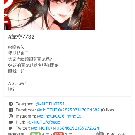
#靠交7732
哈囉各位
學期結束了
大家有繼續跟著百鬼嗎?
6/27的百鬼點點名現在開始
跟我一起
かわ...余 ?
咦?
Telegram:
@
xNCTU
/7751
Facebook:
@
xNCTU2.0
/282507147004882
(0 likes)
Instagram:
@
x_nctu
/CQl6_mtngEx
Plurk:
@
xNCTU
/ofoadc
Twitter:
@
x_NCTU
/1408846292185272324
審核結果：
4
票 /
1
票
匿名, 交大