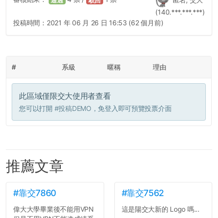
通過
駁回
(140.***.***.***)
投稿時間：
2021 年 06 月 26 日 16:53 (62 個月前)
#
系級
暱稱
理由
此區域僅限交大使用者查看
您可以打開
#投稿DEMO
，免登入即可預覽投票介面
推薦文章
#靠交7860
#靠交7562
偉大大學畢業後不能用VPN
這是陽交大新的 Logo 嗎...