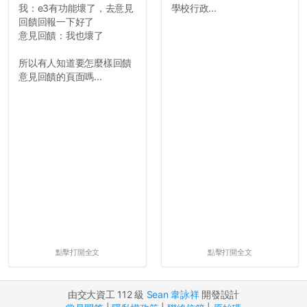
我：e3有功能壞了，去意見
學校行政...
回饋回報一下好了
意見回饋：我也壞了
所以有人知道要怎麼樣回饋
意見回饋的頁面嗎...
點擊打開全文
點擊打開全文
由交大資工 112 級
Sean 韋詠祥
開發設計