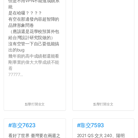
但是不用VPN不能進成績系
統
是在哈囉？？？？
有空在那邊發內容超智障的
品牌形象問卷
（應該還是花學校預算外包
給台灣設計研究院做的）
沒有空管一下自己耍低能搞
出的bug
幾年前的高中成績都還能看
剛畢業的偉大大學成績不能
看
77777...
點擊打開全文
點擊打開全文
#靠交7623
#靠交7593
看好了世界 臺灣要在兩週之
2021 QS 交大 240、陽明