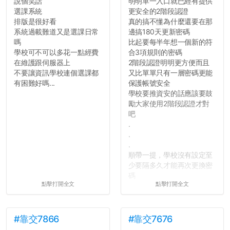
說個笑話
明明單一入口就已經有提供
選課系統
更安全的2階段認證
排版是很好看
真的搞不懂為什麼還要在那
系統過載難道又是選課日常
邊搞180天更新密碼
嗎
比起要每半年想一個新的符
學校可不可以多花一點經費
合3項規則的密碼
在維護跟伺服器上
2階段認證明明更方便而且
不要讓資訊學校連個選課都
又比單單只有一層密碼更能
有困難好嗎...
保護帳號安全
學校要推資安的話應該要鼓
勵大家使用2階段認證才對
吧
.
.
.
順帶一提，學校沒有設定至
少要隔多久才能再次更換密
碼
點擊打開全文
點擊打開全文
所以只要重新設定4次密碼
就能夠改回原本的喔
剛剛試過是行得通的，這還
真是安全呢...
#靠交7866
#靠交7676