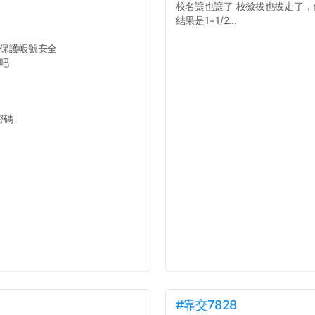
校名讓也讓了 校徽拔也拔走了，你
結果是1+1/2...
保護帳號安全
吧
密碼
#靠交7828