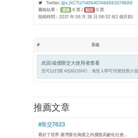
Twitter:
@
x_NCTU
/1409407484683378689
審核結果：
6
票 /
0
票
通過
駁回
投稿時間：
2021 年 06 月 28 日 06:52 (62 個月前)
#
系級
此區域僅限交大使用者查看
您可以打開
#投稿DEMO
，免登入即可預覽投票介
推薦文章
#靠交7623
看好了世界 臺灣要在兩週之內擺脫高齡化社會...