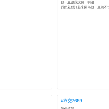
他一直跟我說要十明治
我們差點打起來因為他一直聽不懂人
#靠交7659
說個笑話