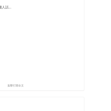
話...
點擊打開全文