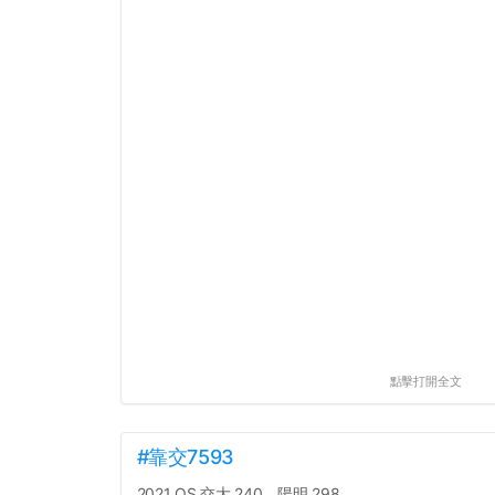
點擊打開全文
#靠交7593
2021 QS 交大 240、陽明 298