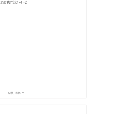
跟我們說1+1>2
點擊打開全文