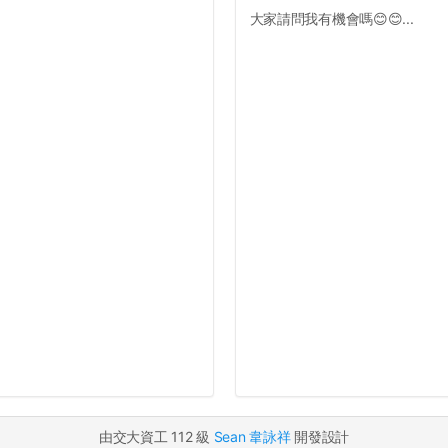
大家請問我有機會嗎😊😊...
由交大資工 112 級
Sean 韋詠祥
開發設計