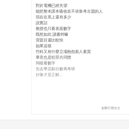
對於電機已經失望
能把整本課本吸收並不依靠考古題的人
現在在系上還有多少
說實話
教授也只看表面數字
既然如此 讀書幹嘛
背題目還比較快
如果這樣
竹科又有什麼立場抱怨新人素質
畢竟也是犯罪共同體
同樣看數字
先去學店刷分數再考研
好像才是正解...
點擊打開全文