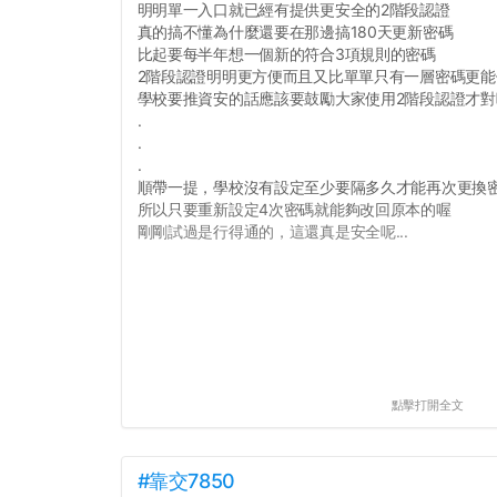
明明單一入口就已經有提供更安全的2階段認證
真的搞不懂為什麼還要在那邊搞180天更新密碼
比起要每半年想一個新的符合3項規則的密碼
2階段認證明明更方便而且又比單單只有一層密碼更能
學校要推資安的話應該要鼓勵大家使用2階段認證才對
.
.
.
順帶一提，學校沒有設定至少要隔多久才能再次更換
所以只要重新設定4次密碼就能夠改回原本的喔
剛剛試過是行得通的，這還真是安全呢...
點擊打開全文
#靠交7850