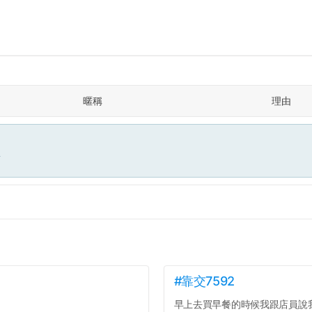
暱稱
理由
面
#靠交7592
早上去買早餐的時候我跟店員說