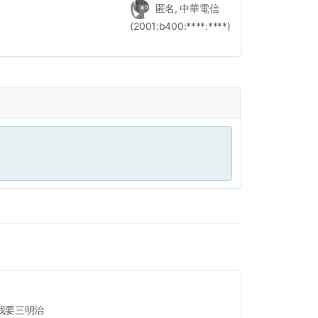
匿名, 中華電信
(2001:b400:****:****)
我要三明治