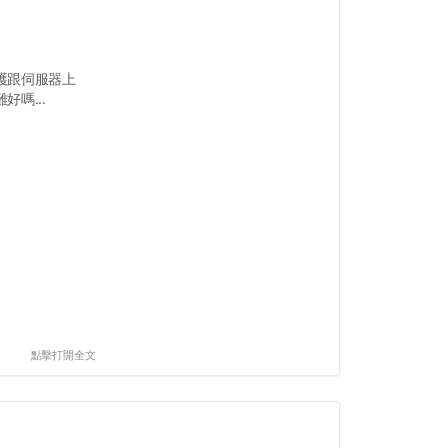
護跟伺服器上
嗎...
點擊打開全文