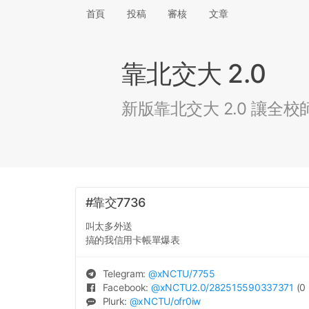
首頁
投稿
審核
文章
靠北交大 2.0
新版靠北交大 2.0 讓
#靠交7736
叫太多外送
搞的我信用卡帳單爆表
Telegram:
@
xNCTU
/7755
Facebook:
@
xNCTU2.0
/282515590337371
(0 
Plurk:
@
xNCTU
/ofr0iw