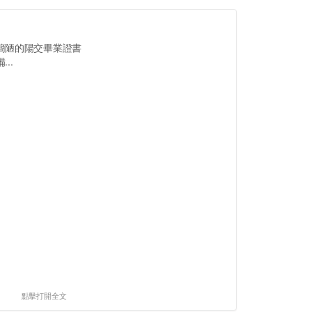
簡陋的陽交畢業證書
..
點擊打開全文