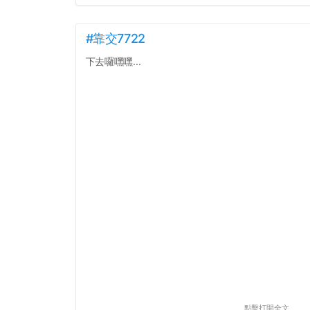
#靠交7722
下去囉嘿嘿...
點擊打開全文