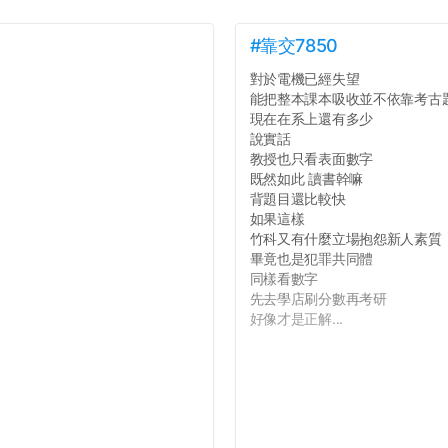
#靠交7850
對於電機已經失望
能把整本課本吸收並不依靠考古
現在在系上還有多少
說實話
教授也只看表面數字
既然如此 讀書幹嘛
背題目還比較快
如果這樣
竹科又有什麼立場抱怨新人素質
畢竟也是犯罪共同體
同樣看數字
先去學店刷分數再考研
好像才是正解...