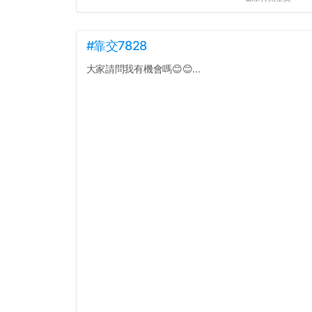
#靠交7828
大家請問我有機會嗎😊😊...