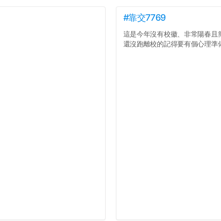
#靠交7769
這是今年沒有校徽、非常陽春且
還沒跑離校的記得要有個心理準備.