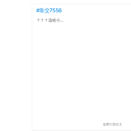
#靠交7556
？？？這啥小...
點擊打開全文