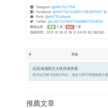
Telegram:
@
xNCTU
/7756
Facebook:
@
xNCTU2.0
/282517363670527
(0 
Plurk:
@
xNCTU
/ofsytd
Twitter:
@
x_NCTU
/1409735898917343232
審核結果：
5
票 /
1
票
通過
駁回
投稿時間：
2021 年 06 月 29 日 04:05 (62 個月前)
#
系級
此區域僅限交大使用者查看
您可以打開
#投稿DEMO
，免登入即可預覽投票介
推薦文章