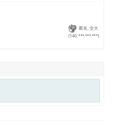
匿名, 交大
(140.***.***.***)