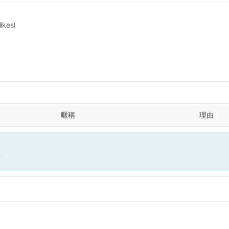
likes)
暱稱
理由
面