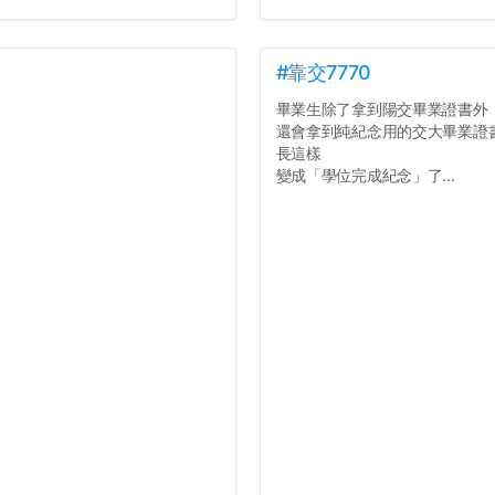
#靠交7770
畢業生除了拿到陽交畢業證書外
還會拿到純紀念用的交大畢業證
長這樣
變成「學位完成紀念」了...