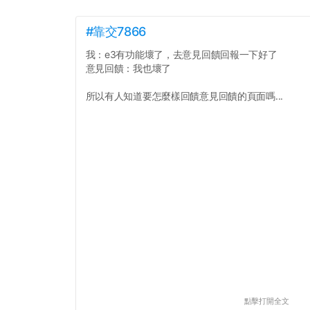
#靠交7866
我：e3有功能壞了，去意見回饋回報一下好了
意見回饋：我也壞了
所以有人知道要怎麼樣回饋意見回饋的頁面嗎...
點擊打開全文