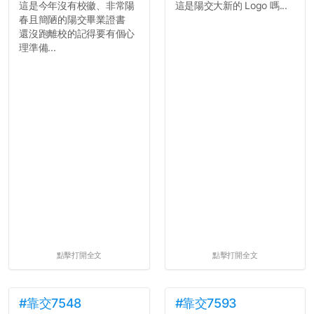
這是今年沒有校徽、非常陽
這是陽交大新的 Logo 嗎...
春且簡陋的陽交畢業證書
還沒跑離校的記得要有個心
理準備...
點擊打開全文
點擊打開全文
#靠交7548
#靠交7593