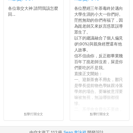
各位靠交大神 請問我該怎麼
各位歷經三年荼毒終於邁向
回...
大學生涯的小大一你們好。
茫然無助的你們有福了，因
為崑老師又來妖言惑眾誤導
眾生了。
以下的建議融合了個人偏見
(約90%)與親身經歷還有他
人故事。
信不信由你，反正都畢業幾
百年了崑老師沒差，屎是你
們要吃的不是我。
直接正文開始：
一、迎新茶會不用去，那只
是學長提前物色學妹跟冷落
學弟的場合。要嘛被意淫要
嘛被無視，無論哪個都很
慘。
二、系學會會費先不要繳，
點擊打開全文
點擊打開全文
很多人一路輕鬆自在到畢業
都沒掏錢。
三、不要排早八的課。早起
由交大資工 112 級
Sean 韋詠祥
開發設計
上早八的毅力跟每年的新年