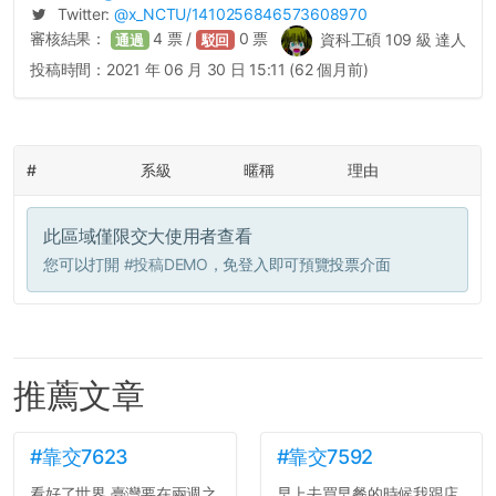
Twitter:
@
x_NCTU
/1410256846573608970
審核結果：
4
票 /
0
票
資科工碩 109 級 達人
通過
駁回
投稿時間：
2021 年 06 月 30 日 15:11 (62 個月前)
#
系級
暱稱
理由
此區域僅限交大使用者查看
您可以打開
#投稿DEMO
，免登入即可預覽投票介面
推薦文章
#靠交7623
#靠交7592
看好了世界 臺灣要在兩週之
早上去買早餐的時候我跟店