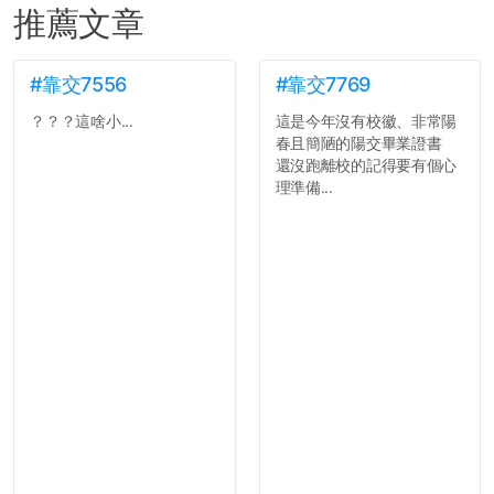
推薦文章
#靠交7556
#靠交7769
？？？這啥小...
這是今年沒有校徽、非常陽
春且簡陋的陽交畢業證書
還沒跑離校的記得要有個心
理準備...