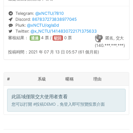
Telegram:
@
xNCTU
/7810
Discord:
867837273838977045
Plurk:
@
xNCTU
/ogls0d
Twitter:
@
x_NCTU
/1414830722171375633
審核結果：
4
票 /
0
票
匿名, 交大
通過
駁回
(140.***.***.***)
投稿時間：
2021 年 07 月 13 日 05:57 (61 個月前)
#
系級
暱稱
理由
此區域僅限交大使用者查看
您可以打開
#投稿DEMO
，免登入即可預覽投票介面