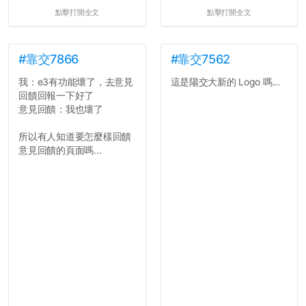
點擊打開全文
點擊打開全文
#靠交7866
#靠交7562
我：e3有功能壞了，去意見
這是陽交大新的 Logo 嗎...
回饋回報一下好了
意見回饋：我也壞了
所以有人知道要怎麼樣回饋
意見回饋的頁面嗎...