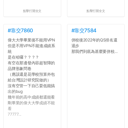
點擊打開全文
點擊打開全文
#靠交7860
#靠交7584
偉大大學畢業後不能用VPN
併校後2022年的QS排名還
但是不用VPN不能進成績系
退步
統
那我們到底為甚麼要併校...
是在哈囉？？？？
有空在那邊發內容超智障的
品牌形象問卷
（應該還是花學校預算外包
給台灣設計研究院做的）
沒有空管一下自己耍低能搞
出的bug
幾年前的高中成績都還能看
剛畢業的偉大大學成績不能
看
77777...