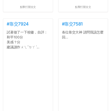
點擊打開全文
點擊打開全文
#靠交7924
#靠交7581
試著做了一下校徽，自評：
各位靠交大神 請問我該怎麼
和平100分
回...
美感？分
建議讀作ㄨㄟˇㄉㄚˋ...