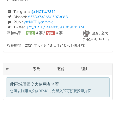
Telegram:
@
xNCTU
/7812
Discord:
867837336506073088
Plurk:
@
xNCTU
/ogmmio
Twitter:
@
x_NCTU
/1414933901819011074
審核結果：
4
票 /
0
票
匿名, 交大
通過
駁回
(140.***.***.***)
投稿時間：
2021 年 07 月 13 日 12:16 (61 個月前)
#
系級
暱稱
理由
此區域僅限交大使用者查看
您可以打開
#投稿DEMO
，免登入即可預覽投票介面