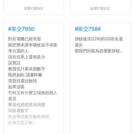
點擊打開全文
點擊打開全文
#靠交7850
#靠交7584
對於電機已經失望
併校後2022年的QS排名還
能把整本課本吸收並不依靠
退步
考古題的人
那我們到底為甚麼要併校...
現在在系上還有多少
說實話
教授也只看表面數字
既然如此 讀書幹嘛
背題目還比較快
如果這樣
竹科又有什麼立場抱怨新人
素質
畢竟也是犯罪共同體
同樣看數字
先去學店刷分數再考研
好像才是正解...