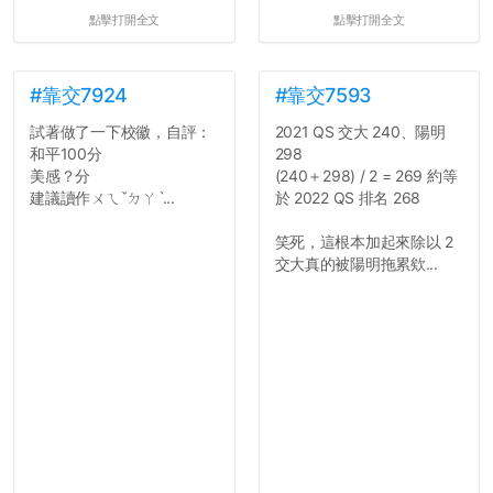
點擊打開全文
點擊打開全文
#靠交7924
#靠交7593
試著做了一下校徽，自評：
2021 QS 交大 240、陽明
和平100分
298
美感？分
(240＋298) / 2 = 269 約等
建議讀作ㄨㄟˇㄉㄚˋ...
於 2022 QS 排名 268
笑死，這根本加起來除以 2
交大真的被陽明拖累欸...