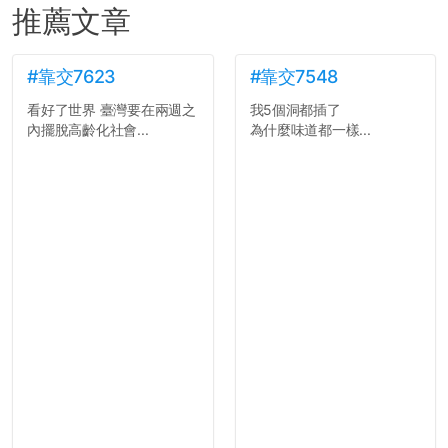
推薦文章
#靠交7623
#靠交7548
看好了世界 臺灣要在兩週之
我5個洞都插了
內擺脫高齡化社會...
為什麼味道都一樣...