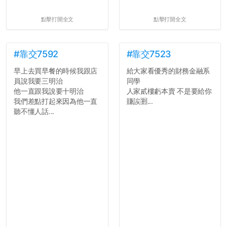
點擊打開全文
點擊打開全文
#靠交7592
#靠交7523
早上去買早餐的時候我跟店
給大家看優秀的財務金融系
員說我要三明治
同學
他一直跟我說要十明治
人家貳樓虧本賣 不是要給你
我們差點打起來因為他一直
賺誒🈹...
聽不懂人話...