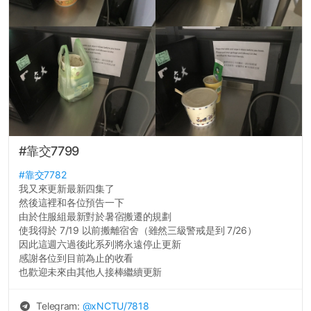
#靠交7799
#靠交7782
我又來更新最新四集了
然後這裡和各位預告一下
由於住服組最新對於暑宿搬遷的規劃
使我得於 7/19 以前搬離宿舍（雖然三級警戒是到 7/26）
因此這週六過後此系列將永遠停止更新
感謝各位到目前為止的收看
也歡迎未來由其他人接棒繼續更新
Telegram:
@
xNCTU
/7818