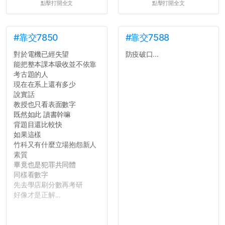
點擊打開全文
點擊打開全文
#靠交7850
#靠交7588
對於電機已經失望
防疫破口...
能把整本課本吸收並不依靠
考古題的人
現在在系上還有多少
說實話
教授也只看表面數字
既然如此 讀書幹嘛
背題目還比較快
如果這樣
竹科又有什麼立場抱怨新人
素質
畢竟也是犯罪共同體
同樣看數字
先去學店刷分數再考研
好像才是正解...