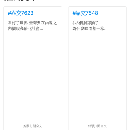
#靠交7623
#靠交7548
看好了世界 臺灣要在兩週之
我5個洞都插了
內擺脫高齡化社會...
為什麼味道都一樣...
點擊打開全文
點擊打開全文