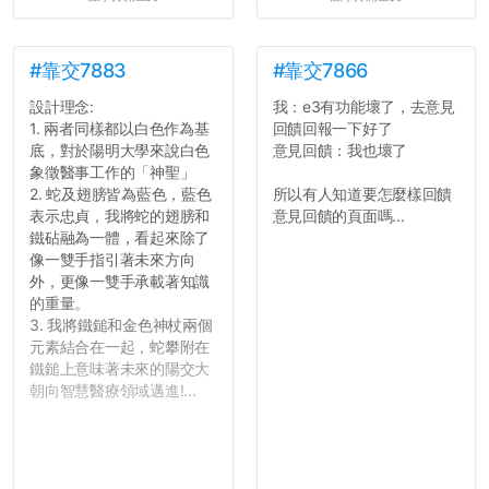
#靠交7883
#靠交7866
設計理念:
我：e3有功能壞了，去意見
1. 兩者同樣都以白色作為基
回饋回報一下好了
底，對於陽明大學來說白色
意見回饋：我也壞了
象徵醫事工作的「神聖」
2. 蛇及翅膀皆為藍色，藍色
所以有人知道要怎麼樣回饋
表示忠貞，我將蛇的翅膀和
意見回饋的頁面嗎...
鐵砧融為一體，看起來除了
像一雙手指引著未來方向
外，更像一雙手承載著知識
的重量。
3. 我將鐵鎚和金色神杖兩個
元素結合在一起，蛇攀附在
鐵鎚上意味著未來的陽交大
朝向智慧醫療領域邁進!...