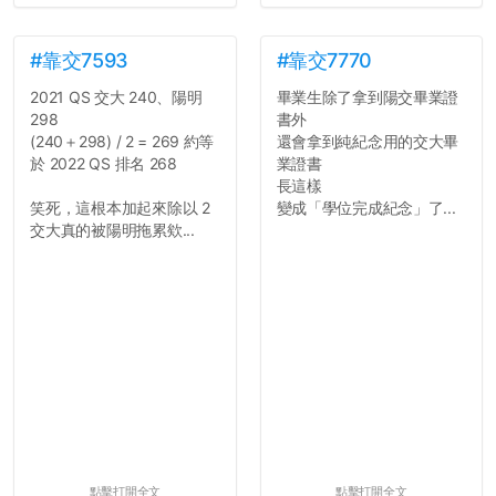
#靠交7593
#靠交7770
2021 QS 交大 240、陽明
畢業生除了拿到陽交畢業證
298
書外
(240＋298) / 2 = 269 約等
還會拿到純紀念用的交大畢
於 2022 QS 排名 268
業證書
長這樣
笑死，這根本加起來除以 2
變成「學位完成紀念」了...
交大真的被陽明拖累欸...
點擊打開全文
點擊打開全文