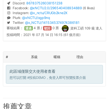
Discord:
867837526038151238
Facebook:
@
xNCTU2.0
/296540408934889
(6 likes)
Instagram:
@
x_nctu
/CRUGb2kne2X
Plurk:
@
xNCTU
/ogp9nq
Twitter:
@
x_NCTU
/1415345374974386181
審核結果：
4
票 /
0
票
資科工碩 109 級 達人
通過
駁回
投稿時間：
2021 年 07 月 14 日 16:15 (61 個月前)
#
系級
暱稱
理由
此區域僅限交大使用者查看
您可以打開
#投稿DEMO
，免登入即可預覽投票介面
推薦文章