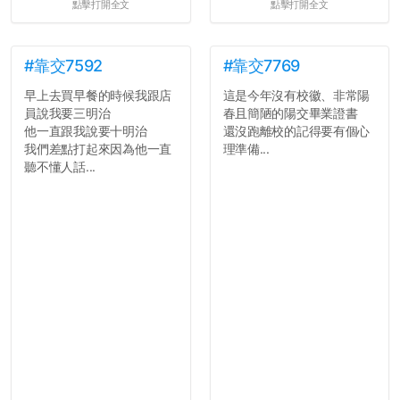
點擊打開全文
點擊打開全文
#靠交7592
#靠交7769
早上去買早餐的時候我跟店
這是今年沒有校徽、非常陽
員說我要三明治
春且簡陋的陽交畢業證書
他一直跟我說要十明治
還沒跑離校的記得要有個心
我們差點打起來因為他一直
理準備...
聽不懂人話...