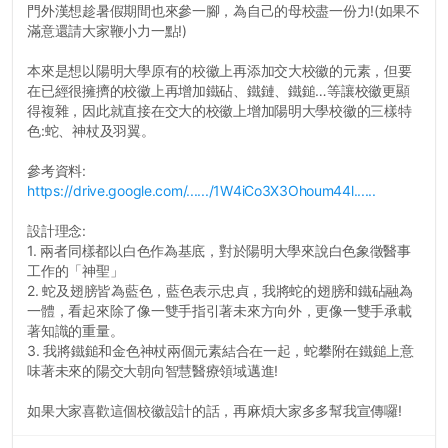
門外漢想趁暑假期間也來參一腳，為自己的母校盡一份力!(如果不
滿意還請大家鞭小力一點!)
本來是想以陽明大學原有的校徽上再添加交大校徽的元素，但要
在已經很擁擠的校徽上再增加鐵砧、鐵鏈、鐵鎚…等讓校徽更顯
得複雜，因此就直接在交大的校徽上增加陽明大學校徽的三樣特
色:蛇、神杖及羽翼。
參考資料:
https://drive.google.com/....../1W4iCo3X3Ohoum44l......
設計理念:
1. 兩者同樣都以白色作為基底，對於陽明大學來說白色象徵醫事
工作的「神聖」
2. 蛇及翅膀皆為藍色，藍色表示忠貞，我將蛇的翅膀和鐵砧融為
一體，看起來除了像一雙手指引著未來方向外，更像一雙手承載
著知識的重量。
3. 我將鐵鎚和金色神杖兩個元素結合在一起，蛇攀附在鐵鎚上意
味著未來的陽交大朝向智慧醫療領域邁進!
如果大家喜歡這個校徽設計的話，再麻煩大家多多幫我宣傳囉!