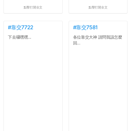
點擊打開全文
點擊打開全文
#靠交7722
#靠交7581
下去囉嘿嘿...
各位靠交大神 請問我該怎麼
回...