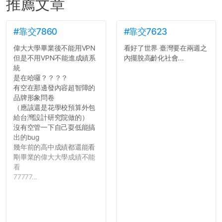
推薦文章
#靠交7860
#靠交7623
偉大大學畢業後不能用VPN
看好了世界 臺灣要在兩週之
但是不用VPN不能進成績系
內擺脫高齡化社會...
統
是在哈囉？？？？
有空在那邊發內容超智障的
品牌形象問卷
（應該還是花學校預算外包
給台灣設計研究院做的）
沒有空管一下自己耍低能搞
出的bug
幾年前的高中成績都還能看
剛畢業的偉大大學成績不能
看
77777...