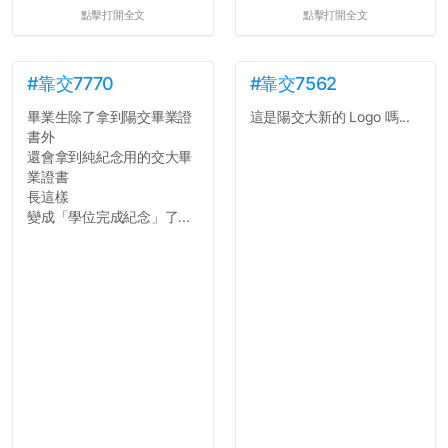
點擊打開全文
點擊打開全文
#靠交7770
#靠交7562
畢業生除了拿到陽交畢業證
這是陽交大新的 Logo 嗎...
書外
還會拿到純紀念用的交大畢
業證書
長這樣
變成「學位完成紀念」了...