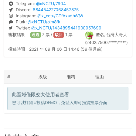
Telegram:
@
xNCTU
/7904
Discord:
884454227068452875
Instagram:
@
x_nctu
/CTfAxudhWjW
Plurk:
@
xNCTU
/ojm8fk
Twitter:
@
x_NCTU
/1434895441900957699
審核結果：
7
票 /
1
票
匿名, 台灣大哥大
通過
駁回
(2402:7500:****:****)
投稿時間：
2021 年 09 月 06 日 14:46 (59 個月前)
#
系級
暱稱
理由
此區域僅限交大使用者查看
您可以打開
#投稿DEMO
，免登入即可預覽投票介面