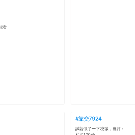
能看
#靠交7924
試著做了一下校徽，自評：
和平100分