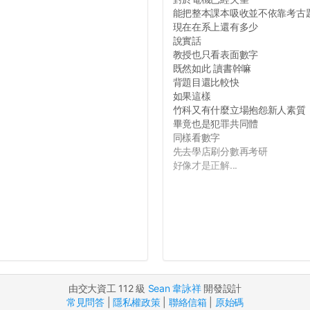
能把整本課本吸收並不依靠考古
現在在系上還有多少
說實話
教授也只看表面數字
既然如此 讀書幹嘛
背題目還比較快
如果這樣
竹科又有什麼立場抱怨新人素質
畢竟也是犯罪共同體
同樣看數字
先去學店刷分數再考研
好像才是正解...
由交大資工 112 級
Sean 韋詠祥
開發設計
常見問答
|
隱私權政策
|
聯絡信箱
|
原始碼