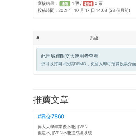
審核結果：
4
票 /
0
票
通過
駁回
投稿時間：
2021 年 10 月 17 日 14:08 (58 個月前)
#
系級
此區域僅限交大使用者查看
您可以打開
#投稿DEMO
，免登入即可預覽投票介
推薦文章
#靠交7860
偉大大學畢業後不能用VPN
但是不用VPN不能進成績系統