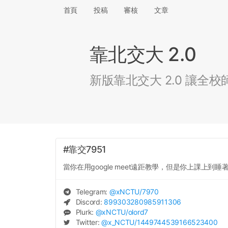
首頁
投稿
審核
文章
靠北交大 2.0
新版靠北交大 2.0 讓
#靠交7951
當你在用google meet遠距教學，但是你上課上到
Telegram:
@
xNCTU
/7970
Discord:
899303280985911306
Plurk:
@
xNCTU
/olord7
Twitter:
@
x_NCTU
/1449744539166523400