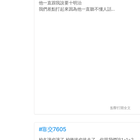
他一直跟我說要十明治
我們差點打起來因為他一直聽不懂人話...
點擊打開全文
#靠交7605
校名讓也讓了 校徽拔也拔走了，你跟我們說1+1>2