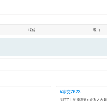
暱稱
理由
面
#靠交7623
看好了世界 臺灣要在兩週之內擺脫