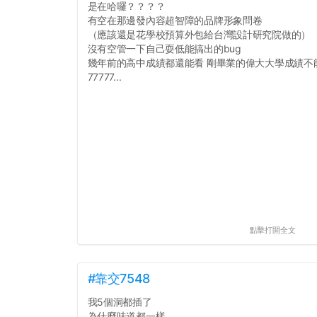
是在哈囉？？？？
有空在那邊發內容超智障的品牌形象問卷
（應該還是花學校預算外包給台灣設計研究院做的）
沒有空管一下自己耍低能搞出的bug
幾年前的高中成績都還能看 剛畢業的偉大大學成績不
77777...
點擊打開全文
#靠交7548
我5個洞都插了
為什麼味道都一樣...