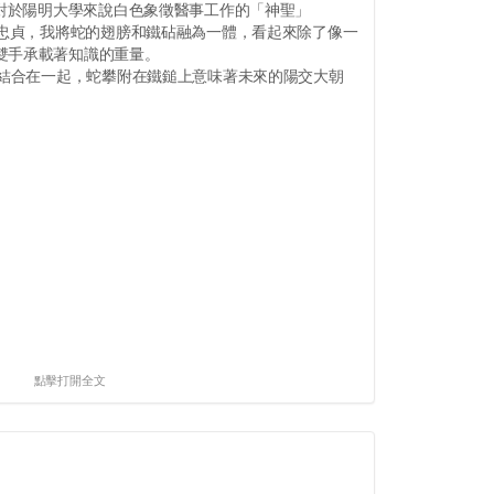
，對於陽明大學來說白色象徵醫事工作的「神聖」
示忠貞，我將蛇的翅膀和鐵砧融為一體，看起來除了像一
雙手承載著知識的重量。
素結合在一起，蛇攀附在鐵鎚上意味著未來的陽交大朝
點擊打開全文