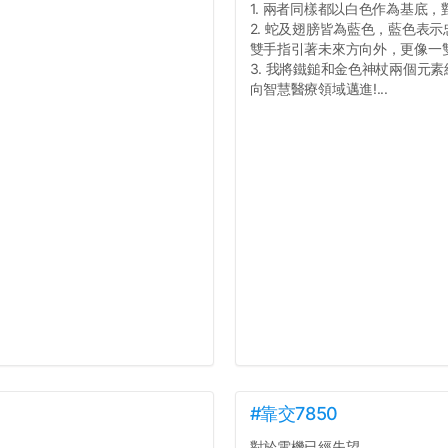
1. 兩者同樣都以白色作為基底
2. 蛇及翅膀皆為藍色，藍色表
雙手指引著未來方向外，更像一
3. 我將鐵鎚和金色神杖兩個元
向智慧醫療領域邁進!...
#靠交7850
對於電機已經失望