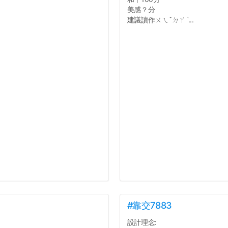
美感？分
建議讀作ㄨㄟˇㄉㄚˋ...
#靠交7883
設計理念: