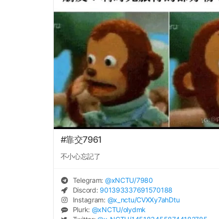
#靠交7961
不小心忘記了
Telegram:
@
xNCTU
/7980
Discord:
901393337691570188
Instagram:
@
x_nctu
/CVXXy7ahDtu
Plurk:
@
xNCTU
/olydmk