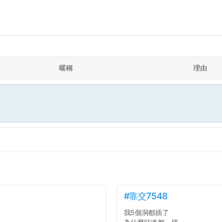
暱稱
理由
面
#靠交7548
我5個洞都插了