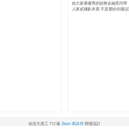
給大家看優秀的財務金融系同學
人家貳樓虧本賣 不是要給你賺誒🈹
由交大資工 112 級
Sean 韋詠祥
開發設計