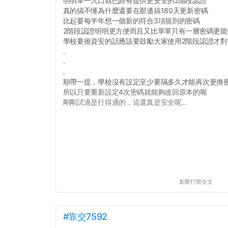
明明單一入口就已經有提供更安全的2階段認證
真的搞不懂為什麼還要在那邊搞180天更新密碼
比起要每半年想一個新的符合3項規則的密碼
2階段認證明明更方便而且又比單單只有一層密碼更能
學校要推資安的話應該要鼓勵大家使用2階段認證才對
.
.
.
順帶一提，學校沒有設定至少要隔多久才能再次更換
所以只要重新設定4次密碼就能夠改回原本的喔
剛剛試過是行得通的，這還真是安全呢...
點擊打開全文
#靠交7592