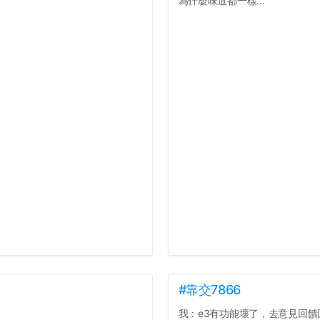
為什麼味道都一樣...
#靠交7866
我：e3有功能壞了，去意見回饋