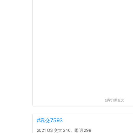
點擊打開全文
#靠交7593
2021 QS 交大 240、陽明 298