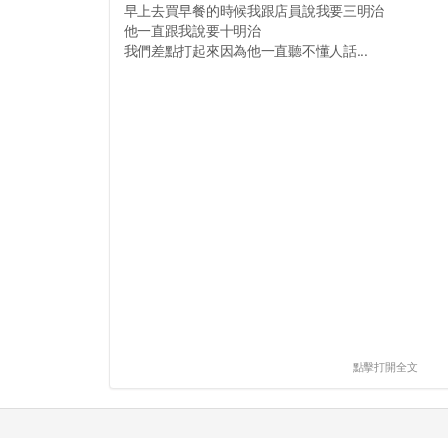
早上去買早餐的時候我跟店員說我要三明治
他一直跟我說要十明治
我們差點打起來因為他一直聽不懂人話...
點擊打開全文