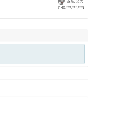
匿名, 交大
(140.***.***.***)