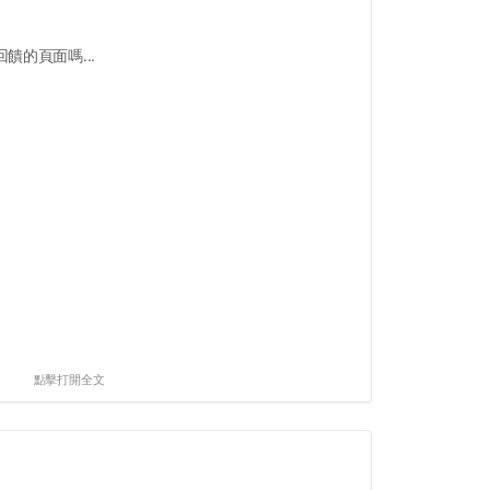
饋的頁面嗎...
點擊打開全文