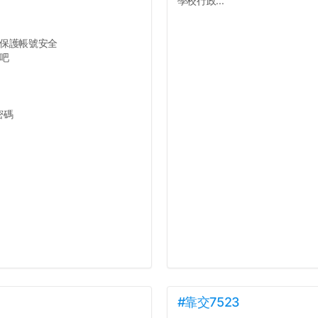
學校行政...
保護帳號安全
吧
密碼
#靠交7523