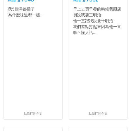
我5個洞都插了
早上去買早餐的時候我跟店
為什麼味道都一樣...
員說我要三明治
他一直跟我說要十明治
我們差點打起來因為他一直
聽不懂人話...
點擊打開全文
點擊打開全文