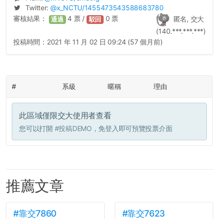
Twitter:
@
x_NCTU
/1455473543588683780
審核結果：
4
票 /
0
票
匿名, 交大
通過
駁回
(140.***.***.***)
投稿時間：
2021 年 11 月 02 日 09:24 (57 個月前)
#
系級
暱稱
理由
此區域僅限交大使用者查看
您可以打開
#投稿DEMO
，免登入即可預覽投票介面
推薦文章
#靠交7860
#靠交7623