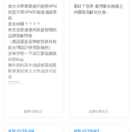
偉大大學畢業後不能用VPN
看好了世界 臺灣要在兩週之
但是不用VPN不能進成績系
內擺脫高齡化社會...
統
是在哈囉？？？？
有空在那邊發內容超智障的
品牌形象問卷
（應該還是花學校預算外包
給台灣設計研究院做的）
沒有空管一下自己耍低能搞
出的bug
幾年前的高中成績都還能看
剛畢業的偉大大學成績不能
看
77777...
點擊打開全文
點擊打開全文
#靠交7548
#靠交7592