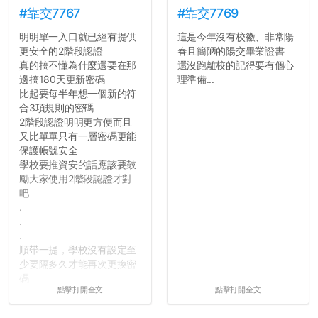
#靠交7767
#靠交7769
明明單一入口就已經有提供
這是今年沒有校徽、非常陽
更安全的2階段認證
春且簡陋的陽交畢業證書
真的搞不懂為什麼還要在那
還沒跑離校的記得要有個心
邊搞180天更新密碼
理準備...
比起要每半年想一個新的符
合3項規則的密碼
2階段認證明明更方便而且
又比單單只有一層密碼更能
保護帳號安全
學校要推資安的話應該要鼓
勵大家使用2階段認證才對
吧
.
.
.
順帶一提，學校沒有設定至
少要隔多久才能再次更換密
碼
點擊打開全文
點擊打開全文
所以只要重新設定4次密碼
就能夠改回原本的喔