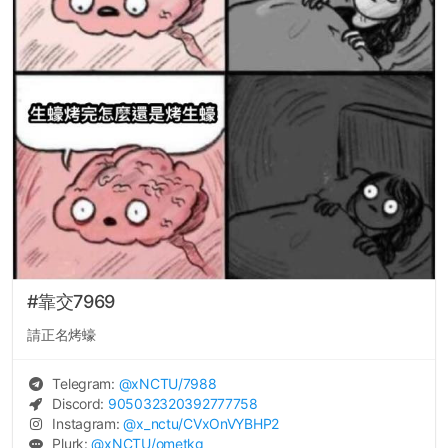
#靠交7969
請正名烤蠔
Telegram:
@
xNCTU
/7988
Discord:
905032320392777758
Instagram:
@
x_nctu
/CVxOnVYBHP2
Plurk:
@
xNCTU
/ometkg