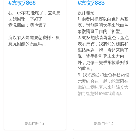
#靠交7866
#靠交7883
我：e3有功能壞了，去意見
設計理念:
回饋回報一下好了
1. 兩者同樣都以白色作為基
意見回饋：我也壞了
底，對於陽明大學來說白色
象徵醫事工作的「神聖」
所以有人知道要怎麼樣回饋
2. 蛇及翅膀皆為藍色，藍色
意見回饋的頁面嗎...
表示忠貞，我將蛇的翅膀和
鐵砧融為一體，看起來除了
像一雙手指引著未來方向
外，更像一雙手承載著知識
的重量。
3. 我將鐵鎚和金色神杖兩個
元素結合在一起，蛇攀附在
鐵鎚上意味著未來的陽交大
朝向智慧醫療領域邁進!...
點擊打開全文
點擊打開全文