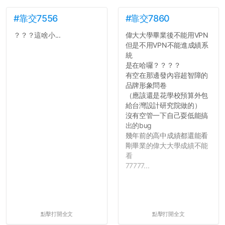
#靠交7556
#靠交7860
？？？這啥小...
偉大大學畢業後不能用VPN
但是不用VPN不能進成績系
統
是在哈囉？？？？
有空在那邊發內容超智障的
品牌形象問卷
（應該還是花學校預算外包
給台灣設計研究院做的）
沒有空管一下自己耍低能搞
出的bug
幾年前的高中成績都還能看
剛畢業的偉大大學成績不能
看
77777...
點擊打開全文
點擊打開全文