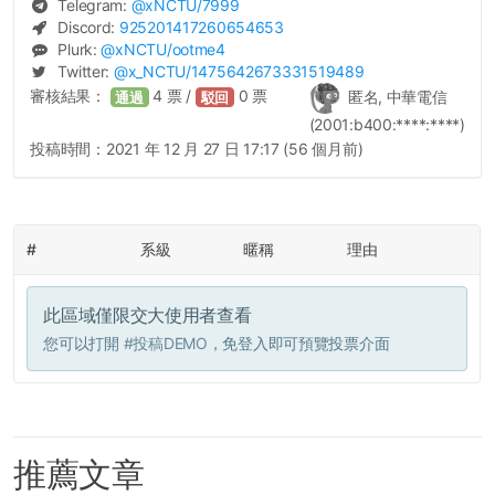
Telegram:
@
xNCTU
/7999
Discord:
925201417260654653
Plurk:
@
xNCTU
/ootme4
Twitter:
@
x_NCTU
/1475642673331519489
審核結果：
4
票 /
0
票
匿名, 中華電信
通過
駁回
(2001:b400:****:****)
投稿時間：
2021 年 12 月 27 日 17:17 (56 個月前)
#
系級
暱稱
理由
此區域僅限交大使用者查看
您可以打開
#投稿DEMO
，免登入即可預覽投票介面
推薦文章