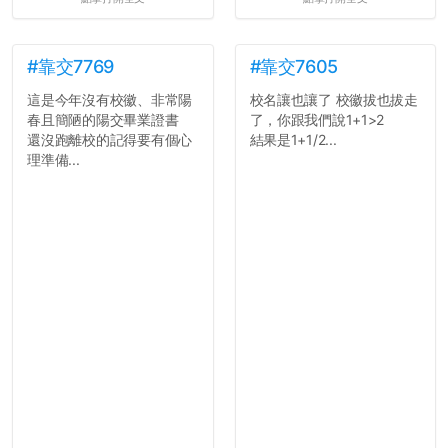
#靠交7769
#靠交7605
這是今年沒有校徽、非常陽
校名讓也讓了 校徽拔也拔走
春且簡陋的陽交畢業證書
了，你跟我們說1+1>2
還沒跑離校的記得要有個心
結果是1+1/2...
理準備...