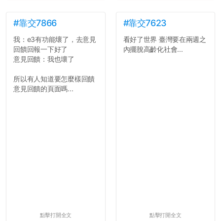
#靠交7866
#靠交7623
我：e3有功能壞了，去意見
看好了世界 臺灣要在兩週之
回饋回報一下好了
內擺脫高齡化社會...
意見回饋：我也壞了
所以有人知道要怎麼樣回饋
意見回饋的頁面嗎...
點擊打開全文
點擊打開全文