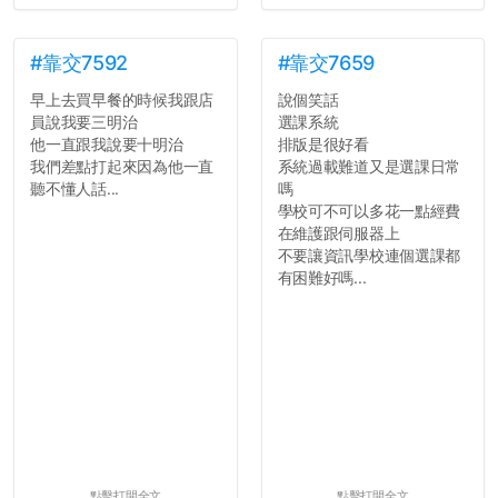
#靠交7592
#靠交7659
早上去買早餐的時候我跟店
說個笑話
員說我要三明治
選課系統
他一直跟我說要十明治
排版是很好看
我們差點打起來因為他一直
系統過載難道又是選課日常
聽不懂人話...
嗎
學校可不可以多花一點經費
在維護跟伺服器上
不要讓資訊學校連個選課都
有困難好嗎...
點擊打開全文
點擊打開全文