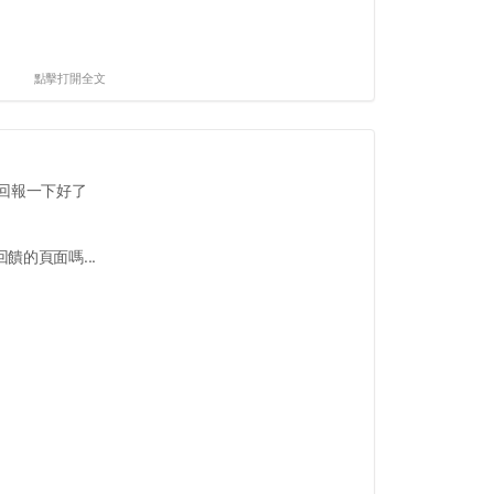
點擊打開全文
回報一下好了
饋的頁面嗎...