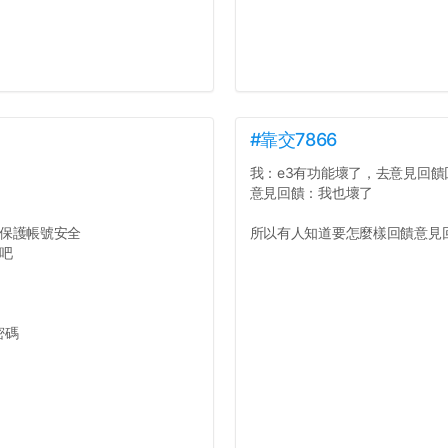
#靠交7866
我：e3有功能壞了，去意見回饋
意見回饋：我也壞了
保護帳號安全
所以有人知道要怎麼樣回饋意見回
吧
密碼