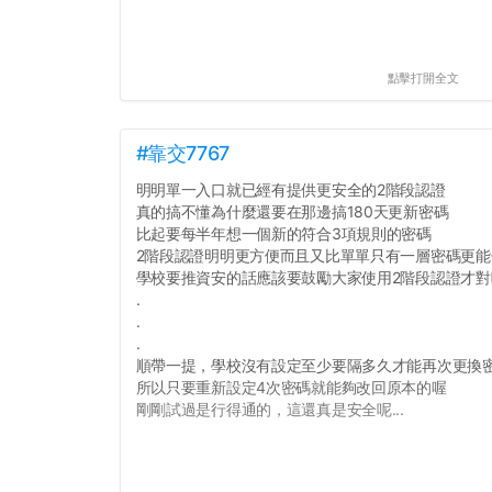
點擊打開全文
#靠交7767
明明單一入口就已經有提供更安全的2階段認證
真的搞不懂為什麼還要在那邊搞180天更新密碼
比起要每半年想一個新的符合3項規則的密碼
2階段認證明明更方便而且又比單單只有一層密碼更能
學校要推資安的話應該要鼓勵大家使用2階段認證才對
.
.
.
順帶一提，學校沒有設定至少要隔多久才能再次更換
所以只要重新設定4次密碼就能夠改回原本的喔
剛剛試過是行得通的，這還真是安全呢...