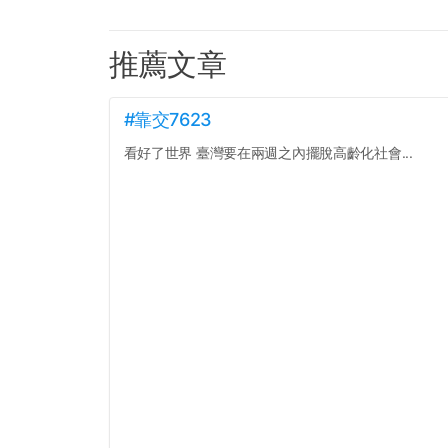
推薦文章
#靠交7623
看好了世界 臺灣要在兩週之內擺脫高齡化社會...