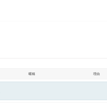
暱稱
理由
面