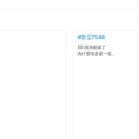
#靠交7548
我5個洞都插了
為什麼味道都一樣...