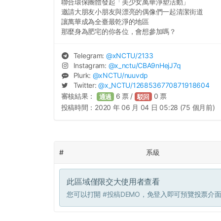
聯合環保團體發起「美少女萬華淨塑活動」
邀請大朋友小朋友與漂亮的偶像們一起清潔街道
讓萬華成為全臺最乾淨的地區
那麼身為肥宅的你各位，會想參加嗎？
Telegram:
@
xNCTU
/2133
Instagram:
@
x_nctu
/CBA9nHejJ7q
Plurk:
@
xNCTU
/nuuvdp
Twitter:
@
x_NCTU
/1268536770871918604
審核結果：
6
票 /
0
票
通過
駁回
投稿時間：
2020 年 06 月 04 日 05:28 (75 個月前)
#
系級
此區域僅限交大使用者查看
您可以打開
#投稿DEMO
，免登入即可預覽投票介