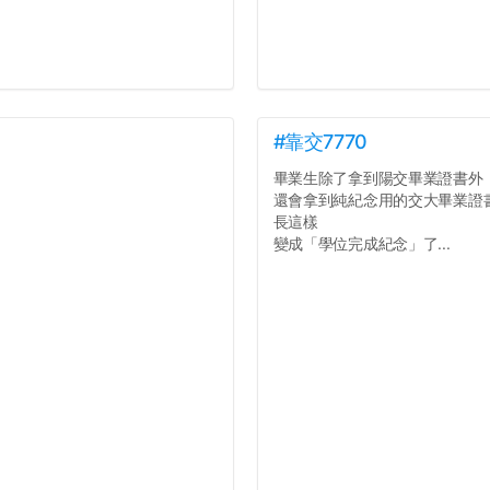
#靠交7770
畢業生除了拿到陽交畢業證書外
還會拿到純紀念用的交大畢業證
長這樣
變成「學位完成紀念」了...