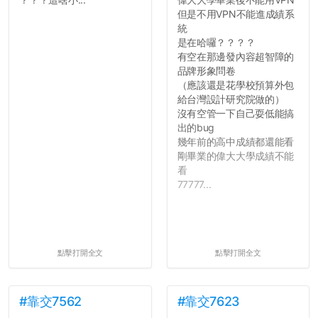
但是不用VPN不能進成績系
統
是在哈囉？？？？
有空在那邊發內容超智障的
品牌形象問卷
（應該還是花學校預算外包
給台灣設計研究院做的）
沒有空管一下自己耍低能搞
出的bug
幾年前的高中成績都還能看
剛畢業的偉大大學成績不能
看
77777...
點擊打開全文
點擊打開全文
#靠交7562
#靠交7623