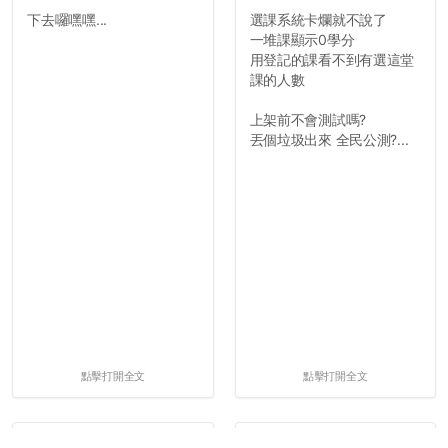
下去囉嘿嘿...
選課系統卡爛就不說了
一堆課顯示0學分
用登記的課看不到有選這堂
課的人數
上架前不會測試嗎?
丟個垃圾出來 全民公測?...
點擊打開全文
點擊打開全文
#靠交7828
#靠交7605