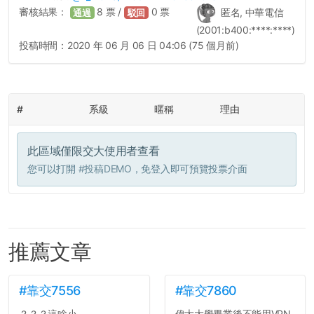
審核結果：
8
票 /
0
票
匿名, 中華電信
通過
駁回
(2001:b400:****:****)
投稿時間：
2020 年 06 月 06 日 04:06 (75 個月前)
#
系級
暱稱
理由
此區域僅限交大使用者查看
您可以打開
#投稿DEMO
，免登入即可預覽投票介面
推薦文章
#靠交7556
#靠交7860
？？？這啥小...
偉大大學畢業後不能用VPN