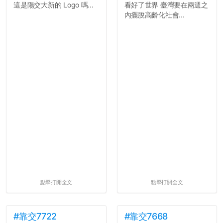
這是陽交大新的 Logo 嗎...
看好了世界 臺灣要在兩週之
內擺脫高齡化社會...
點擊打開全文
點擊打開全文
#靠交7722
#靠交7668