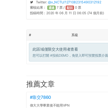
Twitter:
@
x_NCTU
/1271082315490312192
審核結果：
7
票 /
0
票
通過
駁回
投稿時間：
2020 年 06 月 11 日 06:05 (74 個月前)
#
系級
此區域僅限交大使用者查看
您可以打開
#投稿DEMO
，免登入即可預覽投票介
推薦文章
#靠交7860
偉大大學畢業後不能用VPN