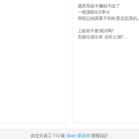
選課系統卡爛就不說了
一堆課顯示0學分
用登記的課看不到有選這堂課的
上架前不會測試嗎?
丟個垃圾出來 全民公測?...
由交大資工 112 級
Sean 韋詠祥
開發設計