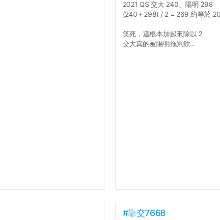
2021 QS 交大 240、陽明 298
(240＋298) / 2 = 269 約等於 2
笑死，這根本加起來除以 2
交大真的被陽明拖累欸...
#靠交7668