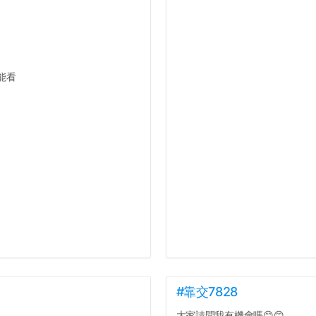
能看
#靠交7828
大家請問我有機會嗎😊😊...