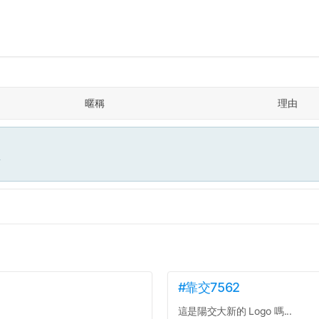
暱稱
理由
面
#靠交7562
這是陽交大新的 Logo 嗎...