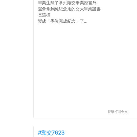
畢業生除了拿到陽交畢業證書外
還會拿到純紀念用的交大畢業證書
長這樣
變成「學位完成紀念」了...
點擊打開全文
#靠交7623