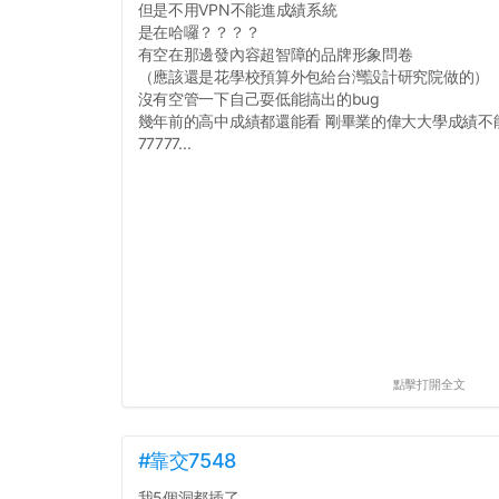
但是不用VPN不能進成績系統
是在哈囉？？？？
有空在那邊發內容超智障的品牌形象問卷
（應該還是花學校預算外包給台灣設計研究院做的）
沒有空管一下自己耍低能搞出的bug
幾年前的高中成績都還能看 剛畢業的偉大大學成績不
77777...
點擊打開全文
#靠交7548
我5個洞都插了