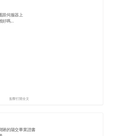
護跟伺服器上
嗎...
點擊打開全文
簡陋的陽交畢業證書
..