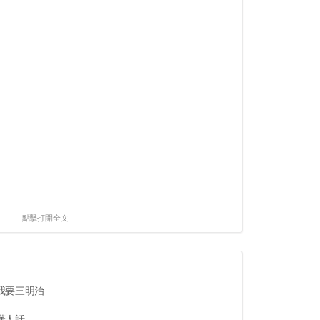
點擊打開全文
我要三明治
話...