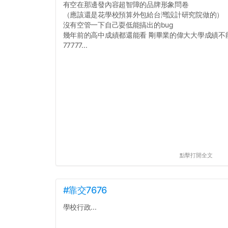
有空在那邊發內容超智障的品牌形象問卷
（應該還是花學校預算外包給台灣設計研究院做的）
沒有空管一下自己耍低能搞出的bug
幾年前的高中成績都還能看 剛畢業的偉大大學成績不
77777...
點擊打開全文
#靠交7676
學校行政...