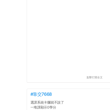
點擊打開全文
#靠交7668
選課系統卡爛就不說了
一堆課顯示0學分