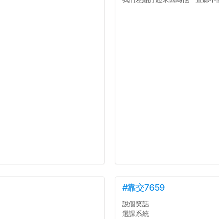
#靠交7659
說個笑話
選課系統