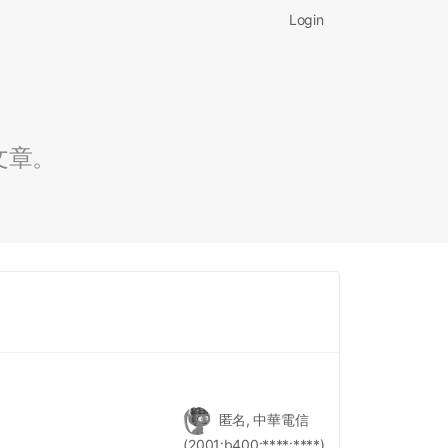
Login
文章。
匿名, 中華電信
(2001:b400:****:****)