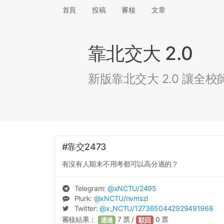
首頁
投稿
審核
文章
靠北交大 2.0
新版靠北交大 2.0 讓
#靠交2473
有沒有人期末不用考都可以高分過的？
Telegram:
@
xNCTU
/2495
Plurk:
@
xNCTU
/nvmszl
Twitter:
@
x_NCTU
/1273650442929491968
審核結果：
7
票 /
0
票
通過
駁回