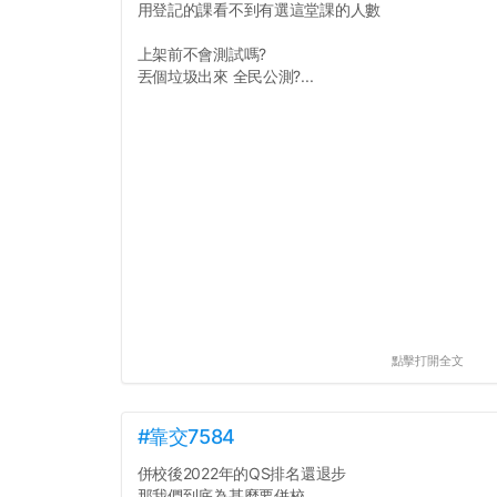
用登記的課看不到有選這堂課的人數
上架前不會測試嗎?
丟個垃圾出來 全民公測?...
點擊打開全文
#靠交7584
併校後2022年的QS排名還退步
那我們到底為甚麼要併校...