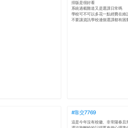
排版是很好看
系統過載難道又是選課日常嗎
學校可不可以多花一點經費在維
不要讓資訊學校連個選課都有困難好
#靠交7769
這是今年沒有校徽、非常陽春且
還沒跑離校的記得要有個心理準備.