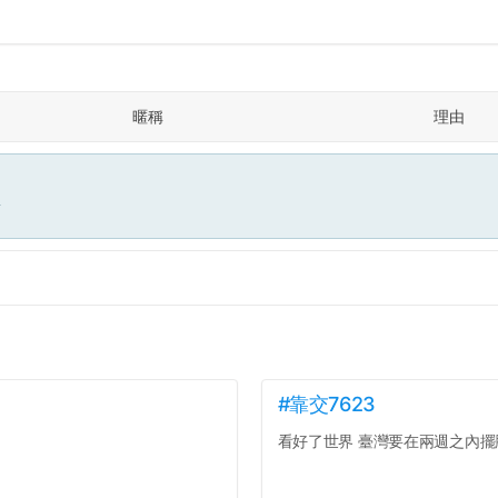
暱稱
理由
面
#靠交7623
看好了世界 臺灣要在兩週之內擺脫