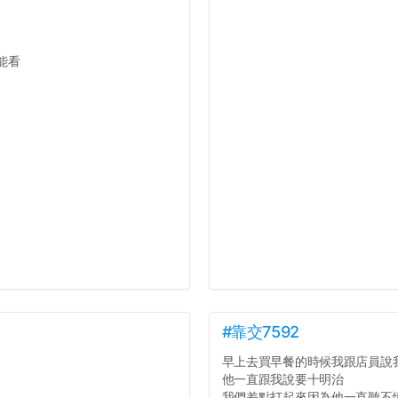
能看
#靠交7592
早上去買早餐的時候我跟店員說
他一直跟我說要十明治
我們差點打起來因為他一直聽不懂人