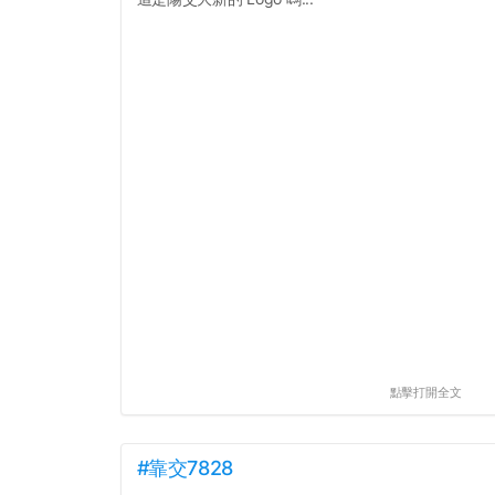
點擊打開全文
#靠交7828