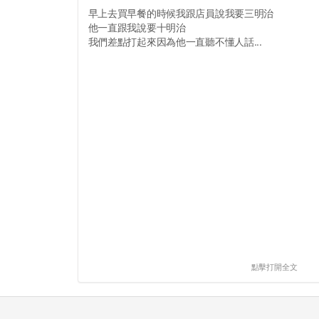
早上去買早餐的時候我跟店員說我要三明治
他一直跟我說要十明治
我們差點打起來因為他一直聽不懂人話...
點擊打開全文