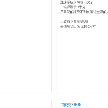
選課系統卡爛就不說了
一堆課顯示0學分
用登記的課看不到有選這堂課的
上架前不會測試嗎?
丟個垃圾出來 全民公測?...
#靠交7605