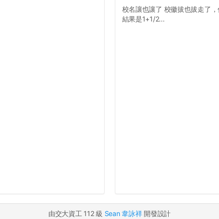
校名讓也讓了 校徽拔也拔走了，你
結果是1+1/2...
由交大資工 112 級
Sean 韋詠祥
開發設計