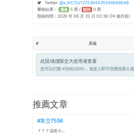
Twitter:
@
x_NCTU
/1275394435556098048
審核結果：
5
票 /
0
票
通過
駁回
投稿時間：
2020 年 06 月 23 日 03:39 (74 個月前)
#
系級
此區域僅限交大使用者查看
您可以打開
#投稿DEMO
，免登入即可預覽投票介
推薦文章
#靠交7556
？？？這啥小...