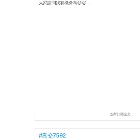
大家請問我有機會嗎😊😊...
點擊打開全文
#靠交7592