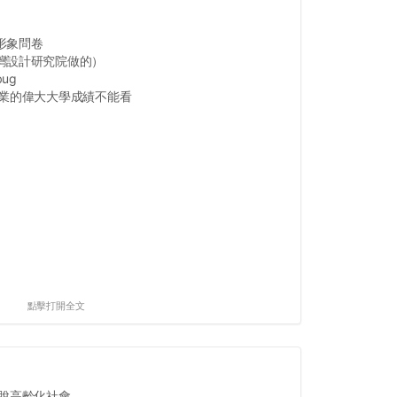
形象問卷
灣設計研究院做的）
ug
畢業的偉大大學成績不能看
點擊打開全文
高齡化社會...