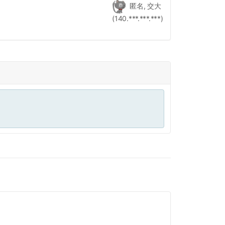
匿名, 交大
(140.***.***.***)