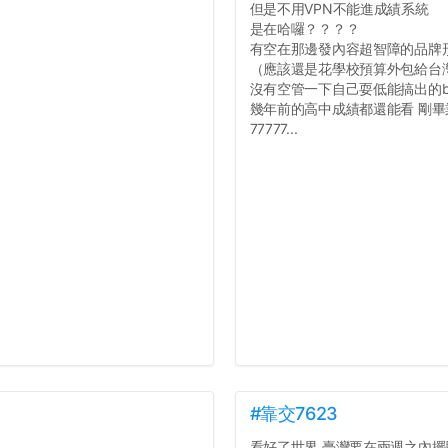
但是不用VPN不能進成績系統
是在哈囉？？？？
有空在那邊發內容超智障的品牌
（應該還是花學校預算外包給台
沒有空管一下自己耍低能搞出的b
幾年前的高中成績都還能看 剛
77777...
#靠交7623
看好了世界 臺灣要在兩週之內擺脫