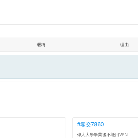
暱稱
理由
面
#靠交7860
偉大大學畢業後不能用VPN