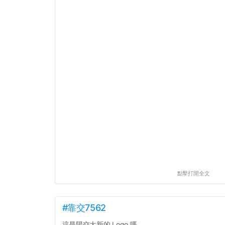
點擊打開全文
#靠交7562
這是陽交大新的 Logo 嗎...