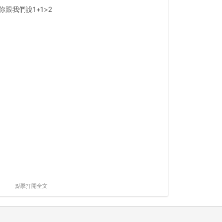
跟我們說1+1>2
點擊打開全文