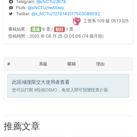
Telegram:
@
xNCTU
/2678
Plurk:
@
xNCTU
/nw00wy
Twitter:
@
x_NCTU
/1276143117503086592
工管系 109 級 0513325
審核結果：
6
票 /
1
票
通過
駁回
投稿時間：
2020 年 06 月 25 日 05:06 (74 個月前)
#
系級
暱稱
理由
此區域僅限交大使用者查看
您可以打開
#投稿DEMO
，免登入即可預覽投票介面
推薦文章