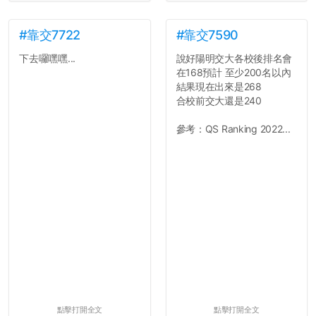
就能夠改回原本的喔
剛剛試過是行得通的，這還
真是安全呢...
#靠交7722
#靠交7590
下去囉嘿嘿...
說好陽明交大各校後排名會
在168預計 至少200名以內
結果現在出來是268
合校前交大還是240
參考：QS Ranking 2022...
點擊打開全文
點擊打開全文