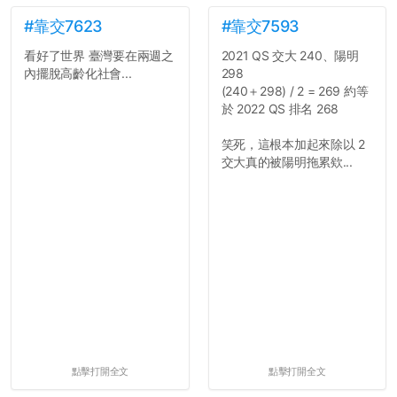
#靠交7623
#靠交7593
看好了世界 臺灣要在兩週之
2021 QS 交大 240、陽明
內擺脫高齡化社會...
298
(240＋298) / 2 = 269 約等
於 2022 QS 排名 268
笑死，這根本加起來除以 2
交大真的被陽明拖累欸...
點擊打開全文
點擊打開全文