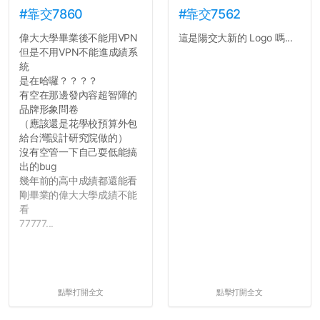
#靠交7860
#靠交7562
偉大大學畢業後不能用VPN
這是陽交大新的 Logo 嗎...
但是不用VPN不能進成績系
統
是在哈囉？？？？
有空在那邊發內容超智障的
品牌形象問卷
（應該還是花學校預算外包
給台灣設計研究院做的）
沒有空管一下自己耍低能搞
出的bug
幾年前的高中成績都還能看
剛畢業的偉大大學成績不能
看
77777...
點擊打開全文
點擊打開全文