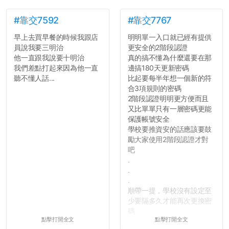
#靠交7592
#靠交7767
早上去買早餐的時候我跟店
明明單一入口就已經有提供
員說我要三明治
更安全的2階段認證
他一直跟我說要十明治
真的搞不懂為什麼還要在那
我們差點打起來因為他一直
邊搞180天更新密碼
聽不懂人話...
比起要每半年想一個新的符
合3項規則的密碼
2階段認證明明更方便而且
又比單單只有一層密碼更能
保護帳號安全
學校要推資安的話應該要鼓
勵大家使用2階段認證才對
吧
.
.
.
順帶一提，學校沒有設定至
少要隔多久才能再次更換密
碼
點擊打開全文
點擊打開全文
所以只要重新設定4次密碼