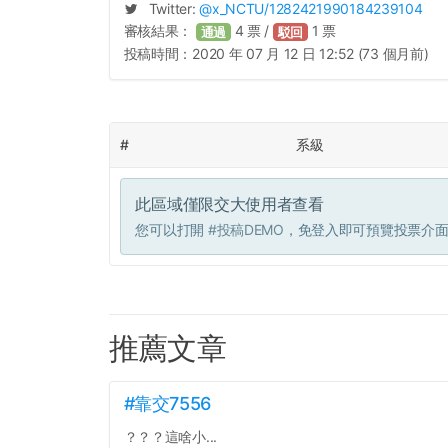
Twitter:
@
x_NCTU
/1282421990184239104
審核結果：
4
票 /
1
票
通過
駁回
投稿時間：
2020 年 07 月 12 日 12:52 (73 個月前)
#
系級
此區域僅限交大使用者查看
您可以打開
#投稿DEMO
，免登入即可預覽投票介
推薦文章
#靠交7556
？？？這啥小...