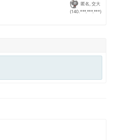
匿名, 交大
(140.***.***.***)