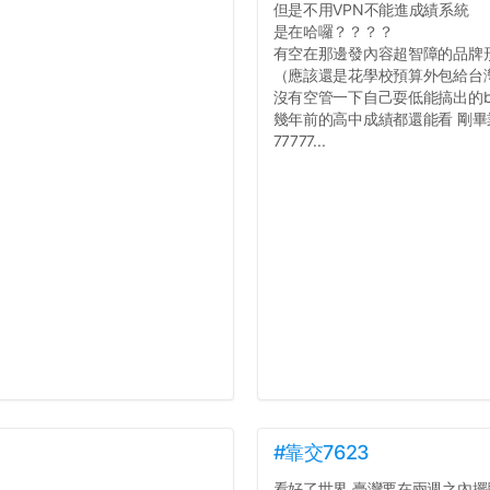
但是不用VPN不能進成績系統
是在哈囉？？？？
有空在那邊發內容超智障的品牌
（應該還是花學校預算外包給台
沒有空管一下自己耍低能搞出的b
幾年前的高中成績都還能看 剛
77777...
#靠交7623
看好了世界 臺灣要在兩週之內擺脫