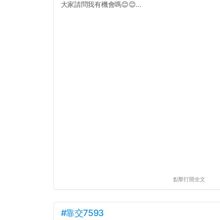
大家請問我有機會嗎😊😊...
點擊打開全文
#靠交7593