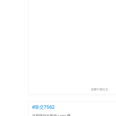
點擊打開全文
#靠交7562
這是陽交大新的 Logo 嗎...