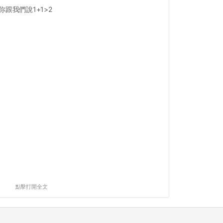
跟我們說1+1>2
點擊打開全文