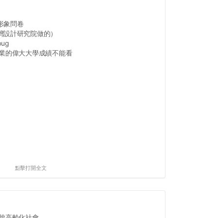
形象問卷
灣設計研究院做的）
ug
畢業的偉大大學成績不能看
點擊打開全文
高齡化社會...