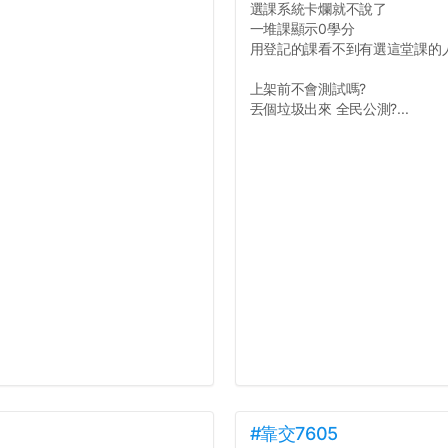
選課系統卡爛就不說了
一堆課顯示0學分
用登記的課看不到有選這堂課的
上架前不會測試嗎?
丟個垃圾出來 全民公測?...
#靠交7605