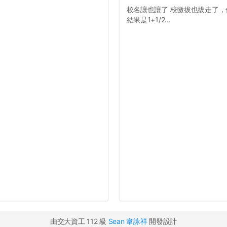
校名讓也讓了 校徽拔也拔走了，你
結果是1+1/2...
由交大資工 112 級
Sean 韋詠祥
開發設計