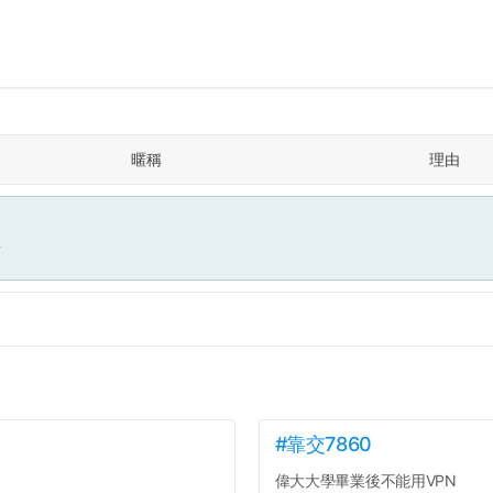
暱稱
理由
面
#靠交7860
偉大大學畢業後不能用VPN