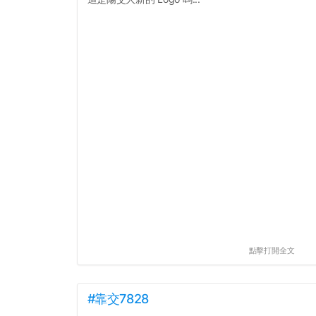
點擊打開全文
#靠交7828