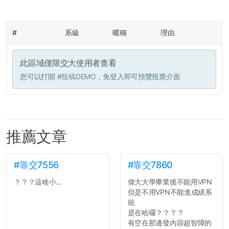
#
系級
暱稱
理由
此區域僅限交大使用者查看
您可以打開
#投稿DEMO
，免登入即可預覽投票介面
推薦文章
#靠交7556
#靠交7860
？？？這啥小...
偉大大學畢業後不能用VPN
但是不用VPN不能進成績系
統
是在哈囉？？？？
有空在那邊發內容超智障的