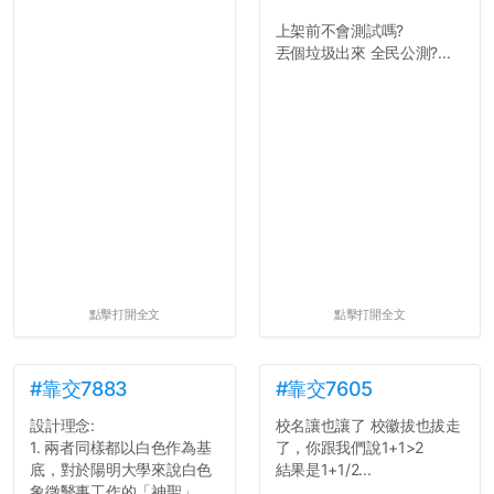
上架前不會測試嗎?
丟個垃圾出來 全民公測?...
點擊打開全文
點擊打開全文
#靠交7883
#靠交7605
設計理念:
校名讓也讓了 校徽拔也拔走
1. 兩者同樣都以白色作為基
了，你跟我們說1+1>2
底，對於陽明大學來說白色
結果是1+1/2...
象徵醫事工作的「神聖」