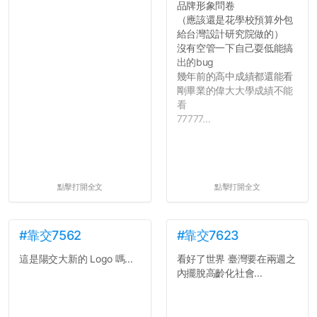
品牌形象問卷
（應該還是花學校預算外包
給台灣設計研究院做的）
沒有空管一下自己耍低能搞
出的bug
幾年前的高中成績都還能看
剛畢業的偉大大學成績不能
看
77777...
點擊打開全文
點擊打開全文
#靠交7562
#靠交7623
這是陽交大新的 Logo 嗎...
看好了世界 臺灣要在兩週之
內擺脫高齡化社會...