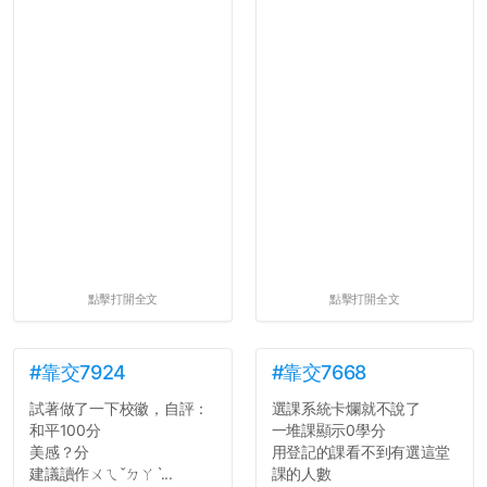
點擊打開全文
點擊打開全文
#靠交7924
#靠交7668
試著做了一下校徽，自評：
選課系統卡爛就不說了
和平100分
一堆課顯示0學分
美感？分
用登記的課看不到有選這堂
建議讀作ㄨㄟˇㄉㄚˋ...
課的人數