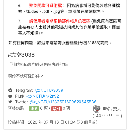
#靠交3036
「請防範病毒郵件及釣魚郵件詐騙」
啊你不就可疑郵件？
Telegram:
@
xNCTU
/3059
Plurk:
@
xNCTU
/nx2n92
Twitter:
@
x_NCTU
/1283691609620545536
審核結果：
6
票 /
0
票
匿名, 交大
通過
駁回
(140.***.***.***)
投稿時間：
2020 年 07 月 16 日 01:04 (73 個月前)