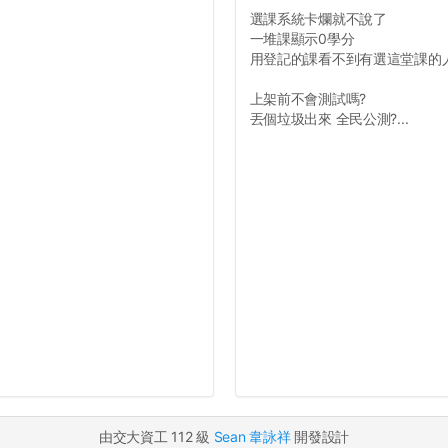
選課系統卡爛就不說了
一堆課顯示0學分
用登記的課看不到有選這堂課的
上架前不會測試嗎?
丟個垃圾出來 全民公測?...
由交大資工 112 級
Sean 韋詠祥
開發設計