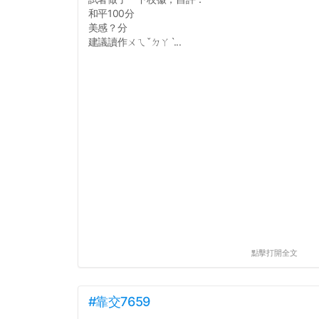
和平100分
美感？分
建議讀作ㄨㄟˇㄉㄚˋ...
點擊打開全文
#靠交7659