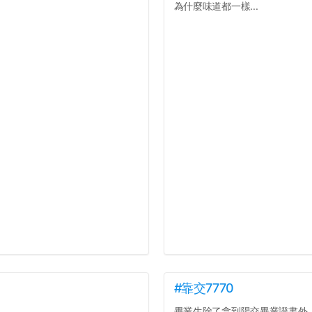
為什麼味道都一樣...
#靠交7770
畢業生除了拿到陽交畢業證書外