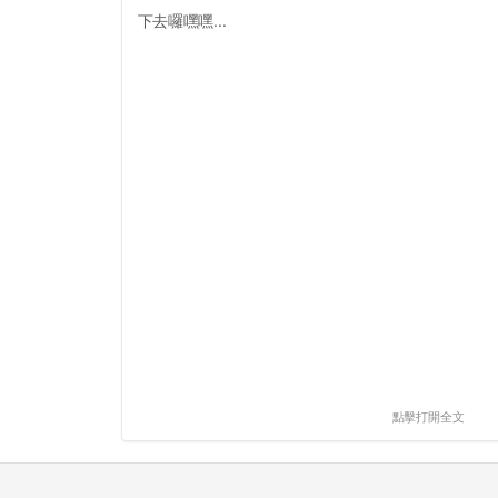
下去囉嘿嘿...
點擊打開全文