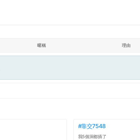
暱稱
理由
面
#靠交7548
我5個洞都插了