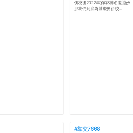
併校後2022年的QS排名還退步
那我們到底為甚麼要併校...
#靠交7668