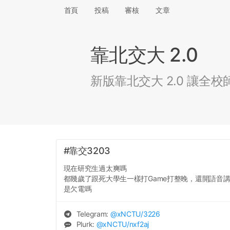
首頁
投稿
審核
文章
靠北交大 2.0
新版靠北交大 2.0 讓
#靠交3203
現在研究生過太爽嗎
都幾歲了跟死大學生一樣打Game打整晚，還開語音
是欠電嗎
Telegram:
@
xNCTU
/3226
Plurk:
@
xNCTU
/nxf2aj