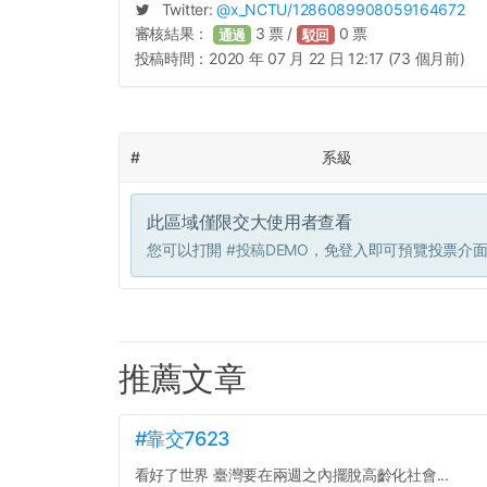
Twitter:
@
x_NCTU
/1286089908059164672
審核結果：
3
票 /
0
票
通過
駁回
投稿時間：
2020 年 07 月 22 日 12:17 (73 個月前)
#
系級
此區域僅限交大使用者查看
您可以打開
#投稿DEMO
，免登入即可預覽投票介
推薦文章
#靠交7623
看好了世界 臺灣要在兩週之內擺脫高齡化社會...