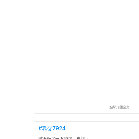
點擊打開全文
#靠交7924
試著做了一下校徽，自評：