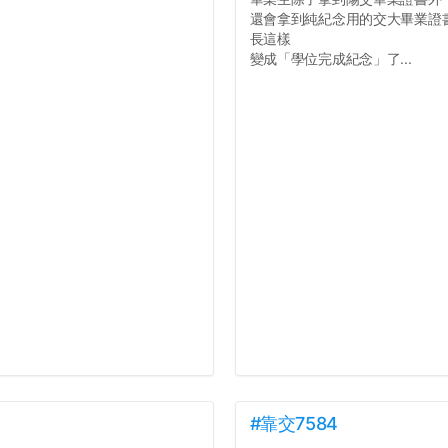
還會拿到純紀念用的交大畢業證
長這樣
變成「學位完成紀念」了...
#靠交7584