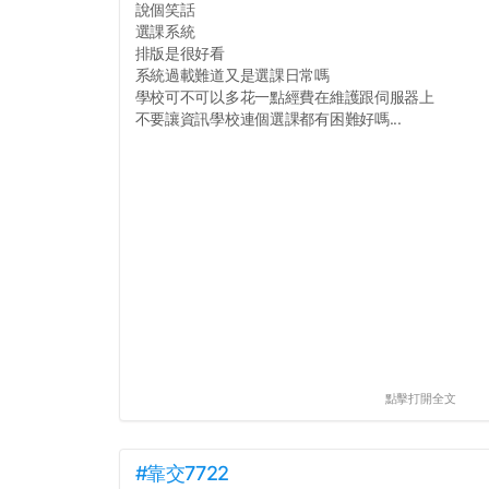
說個笑話
選課系統
排版是很好看
系統過載難道又是選課日常嗎
學校可不可以多花一點經費在維護跟伺服器上
不要讓資訊學校連個選課都有困難好嗎...
點擊打開全文
#靠交7722